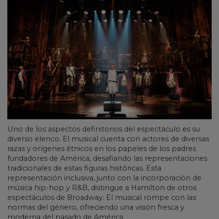
Uno de los aspectos definitorios del espectáculo es su
diverso elenco. El musical cuenta con actores de diversas
razas y orígenes étnicos en los papeles de los padres
fundadores de América, desafiando las representaciones
tradicionales de estas figuras históricas. Esta
representación inclusiva, junto con la incorporación de
música hip-hop y R&B, distingue a Hamilton de otros
espectáculos de Broadway. El musical rompe con las
normas del género, ofreciendo una visión fresca y
moderna del pasado de América.