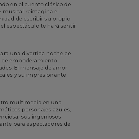
do en el cuento clásico de
te musical reimagina el
idad de escribir su propio
l espectáculo te hará sentir
para una divertida noche de
je de empoderamiento
dades. El mensaje de amor
cales y su impresionante
atro multimedia en una
gmáticos personajes azules,
lenciosa, sus ingeniosos
nante para espectadores de