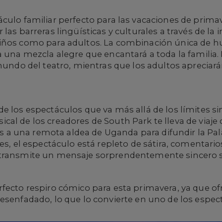
áculo familiar perfecto para las vacaciones de primav
as barreras lingüísticas y culturales a través de la in
iños como para adultos. La combinación única de h
a una mezcla alegre que encantará a toda la familia
mundo del teatro, mientras que los adultos apreciará
de los espectáculos que va más allá de los límites sin
al de los creadores de South Park te lleva de viaje
 una remota aldea de Uganda para difundir la Palabr
res, el espectáculo está repleto de sátira, comentari
transmite un mensaje sorprendentemente sincero sob
rfecto respiro cómico para esta primavera, ya que o
esenfadado, lo que lo convierte en uno de los espec