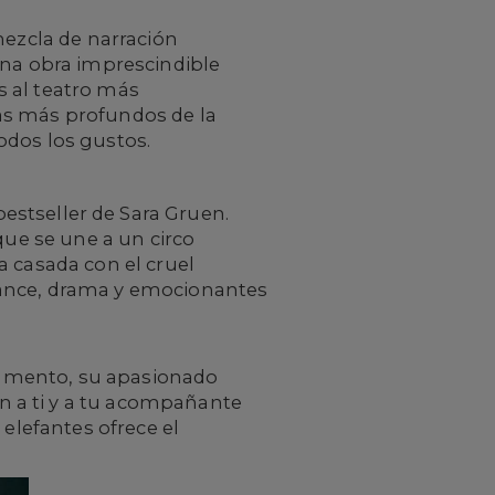
mezcla de narración
na obra imprescindible
s al teatro más
as más profundos de la
todos los gustos.
estseller de Sara Gruen.
que se une a un circo
a casada con el cruel
mance, drama y emocionantes
rgumento, su apasionado
 a ti y a tu acompañante
 elefantes ofrece el