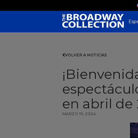
Skip
to
Main
Content
Esp
VOLVER A NOTICIAS
¡Bienvenida
espectácul
en abril de
MARZO 19, 2024