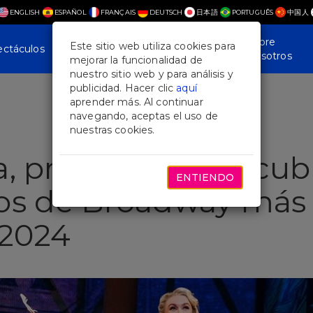
ENGLISH
ESPAÑOL
FRANÇAIS
DEUTSCH
日本語
PORTUGUÊS
中国人
Plan Your
Noticias y
Sobre
Este sitio web utiliza cookies para
ectáculos
Visit
Características
Nosotros
mejorar la funcionalidad de
nuestro sitio web y para análisis y
publicidad. Hacer clic
aquí
aprender más. Al continuar
navegando, aceptas el uso de
nuestras cookies.
, primavera! Descubr
ENTIENDO
os de Broadway más
 2024