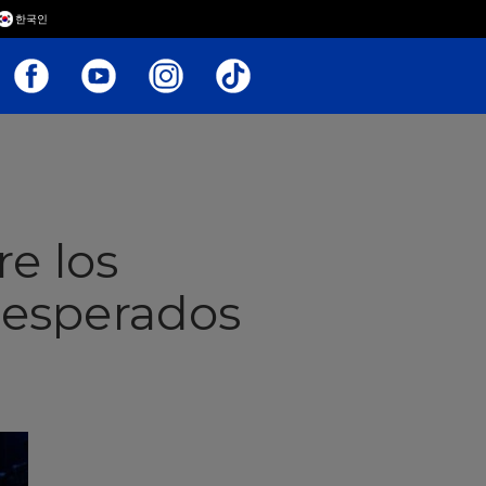
한국인
e los
 esperados