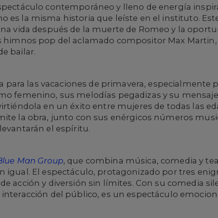
pectáculo contemporáneo y lleno de energía inspira
 es la misma historia que leíste en el instituto. Es
una vida después de la muerte de Romeo y la oportun
os himnos pop del aclamado compositor Max Martin, e
e bailar.
ta para las vacaciones de primavera, especialmente 
ismo femenino, sus melodías pegadizas y su mensa
irtiéndola en un éxito entre mujeres de todas las e
mite la obra, junto con sus enérgicos números musi
levantarán el espíritu.
Blue Man Group
, que combina música, comedia y te
n igual. El espectáculo, protagonizado por tres eni
de acción y diversión sin límites. Con su comedia si
 interacción del público, es un espectáculo emocio