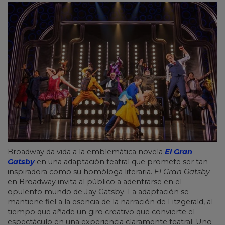
Broadway da vida a la emblemática novela
El Gran
Gatsby
en una adaptación teatral que promete ser tan
inspiradora como su homóloga literaria.
El Gran Gatsby
en Broadway invita al público a adentrarse en el
opulento mundo de Jay Gatsby. La adaptación se
mantiene fiel a la esencia de la narración de Fitzgerald, al
tiempo que añade un giro creativo que convierte el
espectáculo en una experiencia claramente teatral. Uno