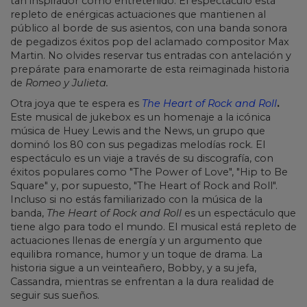
tan inspirador como entretenido. El espectáculo está
repleto de enérgicas actuaciones que mantienen al
público al borde de sus asientos, con una banda sonora
de pegadizos éxitos pop del aclamado compositor Max
Martin. No olvides reservar tus entradas con antelación y
prepárate para enamorarte de esta reimaginada historia
de
Romeo y Julieta.
Otra joya que te espera es
The Heart of Rock and Roll
.
Este musical de jukebox es un homenaje a la icónica
música de Huey Lewis and the News, un grupo que
dominó los 80 con sus pegadizas melodías rock. El
espectáculo es un viaje a través de su discografía, con
éxitos populares como "The Power of Love", "Hip to Be
Square" y, por supuesto, "The Heart of Rock and Roll".
Incluso si no estás familiarizado con la música de la
banda,
The Heart of Rock and Roll
es un espectáculo que
tiene algo para todo el mundo. El musical está repleto de
actuaciones llenas de energía y un argumento que
equilibra romance, humor y un toque de drama. La
historia sigue a un veinteañero, Bobby, y a su jefa,
Cassandra, mientras se enfrentan a la dura realidad de
seguir sus sueños.