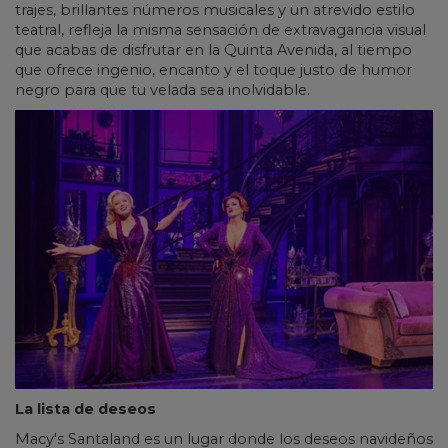
trajes, brillantes números musicales y un atrevido estilo
teatral, refleja la misma sensación de extravagancia visual
que acabas de disfrutar en la Quinta Avenida, al tiempo
que ofrece ingenio, encanto y el toque justo de humor
negro para que tu velada sea inolvidable.
La lista de deseos
Macy's Santaland es un lugar donde los deseos navideños