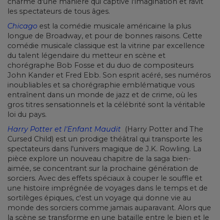
charme d'une manière qui captive l'imagination et ravit
les spectateurs de tous âges.
Chicago
est la comédie musicale américaine la plus
longue de Broadway, et pour de bonnes raisons. Cette
comédie musicale classique est la vitrine par excellence
du talent légendaire du metteur en scène et
chorégraphe Bob Fosse et du duo de compositeurs
John Kander et Fred Ebb. Son esprit acéré, ses numéros
inoubliables et sa chorégraphie emblématique vous
entraînent dans un monde de jazz et de crime, où les
gros titres sensationnels et la célébrité sont la véritable
loi du pays.
Harry Potter et l'Enfant Maudit
(Harry Potter and The
Cursed Child) est un prodige théâtral qui transporte les
spectateurs dans l'univers magique de J.K. Rowling. La
pièce explore un nouveau chapitre de la saga bien-
aimée, se concentrant sur la prochaine génération de
sorciers. Avec des effets spéciaux à couper le souffle et
une histoire imprégnée de voyages dans le temps et de
sortilèges épiques, c'est un voyage qui donne vie au
monde des sorciers comme jamais auparavant. Alors que
la scène se transforme en une bataille entre le bien et le