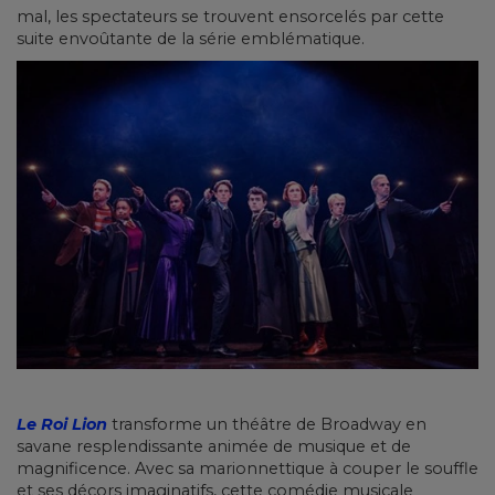
mal, les spectateurs se trouvent ensorcelés par cette
suite envoûtante de la série emblématique.
Le Roi Lion
transforme un théâtre de Broadway en
savane resplendissante animée de musique et de
magnificence. Avec sa marionnettique à couper le souffle
et ses décors imaginatifs, cette comédie musicale