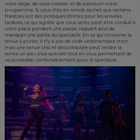
votre siège, de vous installer et de parcourir votre
programme. Si vous êtes en retard, sachez que certains
théâtres ont des politiques strictes pour les arrivées
tardives, ce qui signifie que vous serez peut-être conduit à
votre place pendant une pause, risquant ainsi de
manquer une partie du spectacle. En ce qui concerne la
tenue à porter, il n'y a pas de code vestimentaire strict,
mais une tenue chic et décontractée peut rendre la
soirée un peu plus spéciale tout en vous permettant de
vous installer confortablement pour le spectacle.