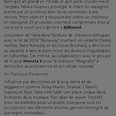
Bien qu’il ait grandi en Floride et qu'il parle couramment
l'anglais, Yatra a toujours privilégié le chant en espagnol,
animé par un profond désir de se connecter à ses
racines. "
Mon objectif a toujours été d'être un chanteur
en espagnol. Et je voulais vraiment comprendre d'où je
viens et le vivre
", a-t-il déclaré à
Billboard.
L'incursion de Yatra dans l'écriture de chansons bilingues
avec le hit de 2019 "Runaway", mettant en vedette Daddy
Yankee, Natti Natasha, et les Jonas Brothers, a démontré
sa capacité à faire le pont entre les divisions linguistiques
et culturelles. De même, sa collaboration avec le groupe
de K-pop
Monsta X
pour la chanson "Magnetic" a
démontré sa polyvalence et son attrait mondial.
Un Parcours Personnel
Influencé par des icônes de la pop latine et du
reggaeton comme Ricky Martin, Shakira, J Balvin,
Juanes, et Reik, Yatra s'est taillé une place unique dans
l'industrie de la musique. Son désir de raviver l'intérêt
pour les ballades pour un public plus jeune tout en
incorporant des éléments d'autres genres témoigne de
son esprit innovateur.