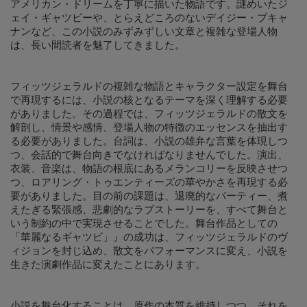
アメリカン・ドリームを丁寧に描いた物語です。謎めいたジ
ェイ・ギャツビーや、とらえどころのないデイジー・ブキャ
ナンなど、この小説のみずみずしい文章と複雑な登場人物
は、長い間読者を魅了してきました。
フィッツジェラルドの複雑な物語とキャラクター設定を舞台
で再現するには、小説の核となるテーマを深く理解する必要
がありました。その過程では、フィッツジェラルドの散文を
解剖し、情景や感情、登場人物の特徴のエッセンスを抽出す
る必要がありました。台詞は、小説の雄弁な言葉を体現しつ
つ、会話的で舞台向きでなければなりませんでした。演出、
衣装、音楽は、物語の根底にあるメランコリーを反映させつ
つ、ロアリング・トゥエンティーズの華やかさを再現する必
要がありました。目の前の課題は、退廃的なパーティー、煮
えたぎる緊張感、悲劇的なラブストーリーを、すべて舞台と
いう制約の中で実現させることでした。舞台作品としての
「華麗なるギャツビ」』の成功は、フィッツジェラルドのヴ
ィジョンを封じ込め、散文をパフォーマンスに変え、小説を
生きた演劇作品に変えたことにあります。
小説を舞台化することは、原作の本質を維持しつつ、それを