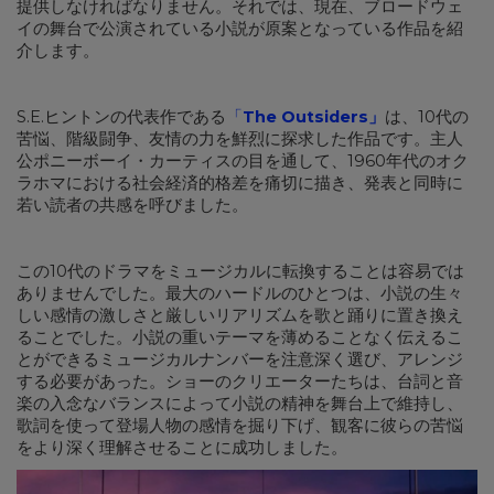
提供しなければなりません。それでは、現在、ブロードウェ
イの舞台で公演されている小説が原案となっている作品を紹
介します。
S.E.ヒントンの代表作である
「
The Outsiders
」
は、10代の
苦悩、階級闘争、友情の力を鮮烈に探求した作品です。主人
公ポニーボーイ・カーティスの目を通して、1960年代のオク
ラホマにおける社会経済的格差を痛切に描き、発表と同時に
若い読者の共感を呼びました。
この10代のドラマをミュージカルに転換することは容易では
ありませんでした。最大のハードルのひとつは、小説の生々
しい感情の激しさと厳しいリアリズムを歌と踊りに置き換え
ることでした。小説の重いテーマを薄めることなく伝えるこ
とができるミュージカルナンバーを注意深く選び、アレンジ
する必要があった。ショーのクリエーターたちは、台詞と音
楽の入念なバランスによって小説の精神を舞台上で維持し、
歌詞を使って登場人物の感情を掘り下げ、観客に彼らの苦悩
をより深く理解させることに成功しました。