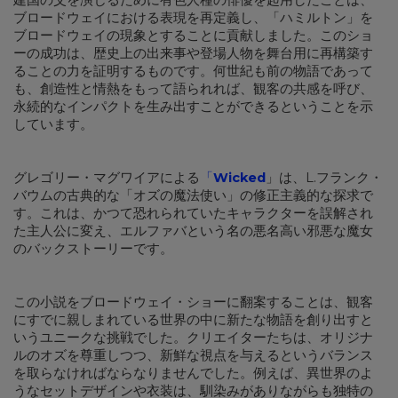
ブロードウェイにおける表現を再定義し、「ハミルトン」を
ブロードウェイの現象とすることに貢献しました。このショ
ーの成功は、歴史上の出来事や登場人物を舞台用に再構築す
ることの力を証明するものです。何世紀も前の物語であって
も、創造性と情熱をもって語られれば、観客の共感を呼び、
永続的なインパクトを生み出すことができるということを示
しています。
グレゴリー・マグワイアによる
「
Wicked
」は、L.フランク・
バウムの古典的な「オズの魔法使い」の修正主義的な探求で
す。これは、かつて恐れられていたキャラクターを誤解され
た主人公に変え、エルファバという名の悪名高い邪悪な魔女
のバックストーリーです。
この小説をブロードウェイ・ショーに翻案することは、観客
にすでに親しまれている世界の中に新たな物語を創り出すと
いうユニークな挑戦でした。クリエイターたちは、オリジナ
ルのオズを尊重しつつ、新鮮な視点を与えるというバランス
を取らなければならなりませんでした。例えば、異世界のよ
うなセットデザインや衣装は、馴染みがありながらも独特の