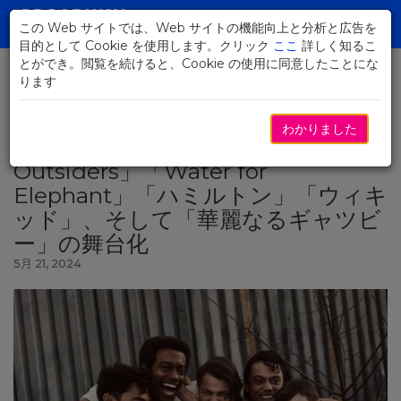
Skip
to
この Web サイトでは、Web サイトの機能向上と分析と広告を
Toggl
Main
目的として Cookie を使用します。クリック
ここ
詳しく知るこ
navig
Content
とができ。閲覧を続けると、Cookie の使用に同意したことにな
ります
ニュースに戻る
わかりました
文学作品から舞台へ：「The
Outsiders」「Water for
Elephant」「ハミルトン」「ウィキ
ッド」、そして「華麗なるギャツビ
ー」の舞台化
5月 21, 2024