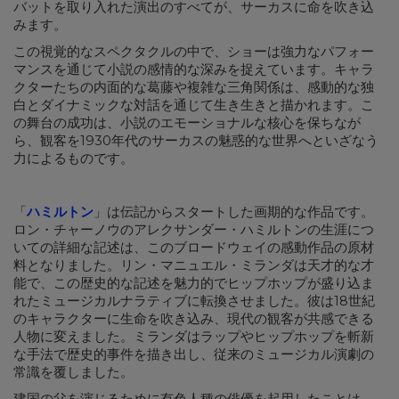
バットを取り入れた演出のすべてが、サーカスに命を吹き込
みます。
この視覚的なスペクタクルの中で、ショーは強力なパフォー
マンスを通じて小説の感情的な深みを捉えています。キャラ
クターたちの内面的な葛藤や複雑な三角関係は、感動的な独
白とダイナミックな対話を通じて生き生きと描かれます。こ
の舞台の成功は、小説のエモーショナルな核心を保ちなが
ら、観客を1930年代のサーカスの魅惑的な世界へといざなう
力によるものです。
「
ハミルトン
」は伝記からスタートした画期的な作品です。
ロン・チャーノウのアレクサンダー・ハミルトンの生涯につ
いての詳細な記述は、このブロードウェイの感動作品の原材
料となりました。リン・マニュエル・ミランダは天才的な才
能で、この歴史的な記述を魅力的でヒップホップが盛り込ま
れたミュージカルナラティブに転換させました。彼は18世紀
のキャラクターに生命を吹き込み、現代の観客が共感できる
人物に変えました。ミランダはラップやヒップホップを斬新
な手法で歴史的事件を描き出し、従来のミュージカル演劇の
常識を覆しました。
建国の父を演じるために有色人種の俳優を起用したことは、