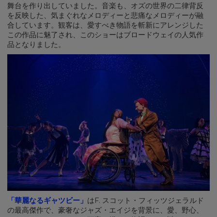
舞台を作り出していました。音楽も、オズの世界の二律背反
を反映した、気まぐれなメロディーと悲痛なメロディーが融
合しています。観客は、愛すべき物語を斬新にアレンジした
この作品に魅了され、このショーはブロードウェイの人気作
品となりました。
「
華麗なるギャツビー
」
はF. スコット・フィッツジェラルド
の最高傑作で、豪奢なジャズ・エイジを背景に、愛、野心、