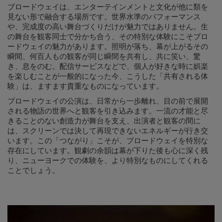
ブロードウェイは、エンターテインメントと文化が他に類を
見ない形で融合する場所です。世界水準のパフォーマンス
や、完成度の高い舞台づくりだけが魅力ではありません。生
の舞台を観客同士で分かち合う、その特別な体験にこそブロ
ードウェイの魅力があります。照明が落ち、幕が上がるその
瞬間、何百人もの観客が同じ瞬間を共有し、共に笑い、驚
き、息をのむ。配信サービスなどで、個人が好きな時に娯楽
を楽しむことが一般的になった今、こうした「共有される体
験」は、ますます貴重なものになっています。
ブロードウェイの公演は、日常から一歩離れ、目の前で展開
される物語の世界へと観客を引き込みます。一流の才能と尽
きることのない創造力が舞台を支え、出演者と観客の間に
は、スクリーンでは決して再現できないエネルギーが行き交
います。この「つながり」こそが、ブロードウェイを特別な
存在にしています。観劇の余韻は幕が下りた後も心に深く残
り、ニューヨークでの体験を、より特別なものにしてくれる
ことでしょう。