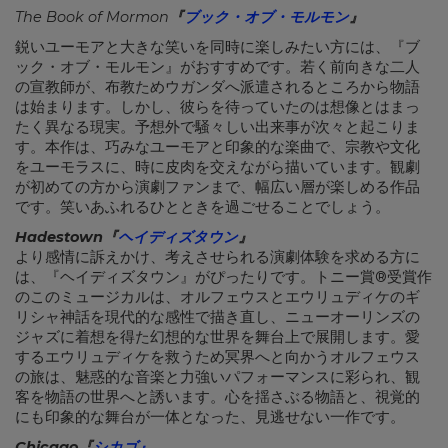
The Book of Mormon
『
ブック・オブ・モルモン
』
鋭いユーモアと大きな笑いを同時に楽しみたい方には、『ブ
ック・オブ・モルモン』がおすすめです。若く前向きな二人
の宣教師が、布教ためウガンダへ派遣されるところから物語
は始まります。しかし、彼らを待っていたのは想像とはまっ
たく異なる現実。予想外で騒々しい出来事が次々と起こりま
す。本作は、巧みなユーモアと印象的な楽曲で、宗教や文化
をユーモラスに、時に皮肉を交えながら描いています。観劇
が初めての方から演劇ファンまで、幅広い層が楽しめる作品
です。笑いあふれるひとときを過ごせることでしょう。
Hadestown『
ヘイディズタウン
』
より感情に訴えかけ、考えさせられる演劇体験を求める方に
は、『ヘイディズタウン』がぴったりです。トニー賞®受賞作
のこのミュージカルは、オルフェウスとエウリュディケのギ
リシャ神話を現代的な感性で描き直し、ニューオーリンズの
ジャズに着想を得た幻想的な世界を舞台上で展開します。愛
するエウリュディケを救うため冥界へと向かうオルフェウス
の旅は、魅惑的な音楽と力強いパフォーマンスに彩られ、観
客を物語の世界へと誘います。心を揺さぶる物語と、視覚的
にも印象的な舞台が一体となった、見逃せない一作です。
Chicago
『
シカゴ』