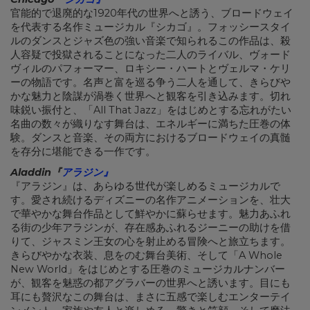
官能的で退廃的な1920年代の世界へと誘う、ブロードウェイ
を代表する名作ミュージカル『シカゴ』。フォッシースタイ
ルのダンスとジャズ色の強い音楽で知られるこの作品は、殺
人容疑で投獄されることになった二人のライバル、ヴォード
ヴィルのパフォーマー、ロキシー・ハートとヴェルマ・ケリ
ーの物語です。名声と富を巡る争う二人を通して、きらびや
かな魅力と陰謀が渦巻く世界へと観客を引き込みます。切れ
味鋭い振付と、「All That Jazz」をはじめとする忘れがたい
名曲の数々が織りなす舞台は、エネルギーに満ちた圧巻の体
験。ダンスと音楽、その両方におけるブロードウェイの真髄
を存分に堪能できる一作です。
Aladdin
『
アラジン』
『アラジン』は、あらゆる世代が楽しめるミュージカルで
す。愛され続けるディズニーの名作アニメーションを、壮大
で華やかな舞台作品として鮮やかに蘇らせます。魅力あふれ
る街の少年アラジンが、存在感あふれるジーニーの助けを借
りて、ジャスミン王女の心を射止める冒険へと旅立ちます。
きらびやかな衣装、息をのむ舞台美術、そして「A Whole
New World」をはじめとする圧巻のミュージカルナンバー
が、観客を魅惑の都アグラバーの世界へと誘います。目にも
耳にも贅沢なこの舞台は、まさに五感で楽しむエンターテイ