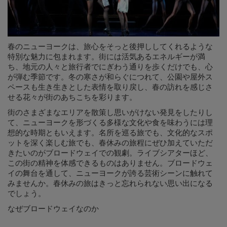
春のニューヨークは、旅心をそっと後押ししてくれるような
特別な魅力に包まれます。街には活気あるエネルギーが満
ち、地元の人々と旅行者でにぎわう通りを歩くだけでも、心
が弾む季節です。冬の寒さが和らぐにつれて、公園や屋外ス
ペースも生き生きとした表情を取り戻し、春の訪れを感じさ
せる花々が街のあちこちを彩ります。
街のさまざまなエリアを散策し思いがけない発見をしたりし
て、ニューヨークを形づくる多様な文化や食を味わうには理
想的な時期ともいえます。名所を巡る旅でも、文化的なスポ
ットを深く楽しむ旅でも、春休みの旅程にぜひ加えていただ
きたいのがブロードウェイでの観劇。ライブシアターほど、
この街の精神を体感できるものはありません。ブロードウェ
イの舞台を通して、ニューヨークが誇る芸術シーンに触れて
みませんか。春休みの旅はきっと忘れられない思い出になる
でしょう。
なぜブロードウェイなのか