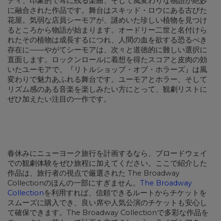
ディ、印象的で耳に残る楽曲、そして風変わりな物語が絶妙
に融合された作品です。舞台はスキッド・ロウにある古びた
花屋。気弱な店員シーモアが、謎めいた珍しい植物を見つけ
るところから物語が始まります。オードリー二世と名付けら
れたその植物は成長するにつれ、人間の血を欲する恐るべき
存在に——やがてシーモアは、次々と道徳的に難しい選択に
直面します。ロックンロールに着想を得たスコアと皮肉の効
いたユーモアで、『リトルショップ・オブ・ホラーズ』は風
変わりで魅力あふれる舞台です。ユーモアとホラー、そして
リズム感のある音楽を楽しみたい方にとって、観劇リストに
ぜひ加えたい注目の一作です。
春休みにニューヨーク旅行を計画するなら、ブロードウェイ
での観劇体験をぜひ旅程に加えてください。ここで紹介した
作品は、旅行者の視点で厳選された The Broadway
Collectionのほんの一部にすぎません。
The Broadway
Collection
を利用すれば、信頼できるルートからチケットを
スムーズに購入でき、良い席や人気公演のチケットも安心し
て確保できます。The Broadway Collectionで多彩な作品を