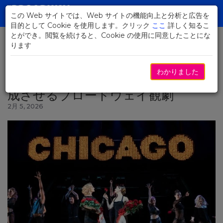
Skip
to
この Web サイトでは、Web サイトの機能向上と分析と広告を
Toggl
Main
目的として Cookie を使用します。クリック
ここ
詳しく知るこ
navig
Content
とができ。閲覧を続けると、Cookie の使用に同意したことにな
ります
ニュースに戻る
わかりました
ニューヨークで春休みを――旅を完
成させるブロードウェイ観劇
2月 5, 2026