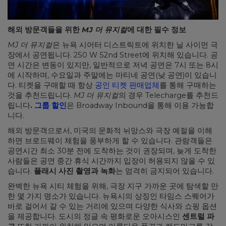
해외 방문객들을 위한
MJ 더 뮤지컬
에 대한 필수 정보
MJ 더 뮤지컬
은 뉴욕 시어터 디스트릭트에 위치한 닐 사이먼 극
장에서 공연됩니다. 250 W 52nd Street에 위치해 있습니다. 공
연 시간은 변동이 있지만, 일반적으로 저녁 공연은 7시 또는 8시
에 시작하며, 수요일과 주말에는 마티네 공연(낮 공연)이 있습니
다. 티켓을 구매할 때 항상
공인 티켓 판매업체
를 통해 구매하는
것을 추천드립니다.
MJ 더 뮤지컬
의 경우 Telecharge를 추천드
립니다
.
그룹 할인
은 Broadway Inbound을 통해 이용 가능합
니다.
해외 방문객으로서, 미국의 문화적 뉘앙스와 극장 예절을 이해
하면 브로드웨이 체험을 풍부하게 할 수 있습니다. 관람객들은
공연시간 최소 30분 전에 도착하는 것이 권장되며, 늦게 도착한
사람들은 공연 중간 휴식 시간까지 입장이 허용되지 않을 수 있
습니다.
플래시 사진 촬영과 녹화
는 엄격히 금지되어 있습니다.
완벽한 뉴욕 시티 체험을 위해, 극장 지구 가까운 곳에 탐색할 만
한 몇 가지 명소가 있습니다. 뉴욕시의 상징인 타임스 스퀘어가
바로 걸어서 갈 수 있는 거리에 있으며 다양한 식사와 쇼핑 옵션
을 제공합니다. 도시의 정글 속 평화로운 오아시스인
센트럴 파