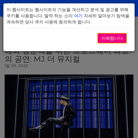
Skip
to
이 웹사이트는 웹사이트의 기능을 개선하고 분석 및 광고를 위해
Toggl
Main
쿠키를 사용합니다. 딸깍 하는 소리
여기
자세히 알아보기 탐색을
navig
Content
계속하면 당사 쿠키 사용에 동의하게 됩니다.
이해합니다
뉴스로 돌아가기
해외 방문객을 위한 브로드웨이 최고
의 공연: MJ 더 뮤지컬
1월 29, 2025