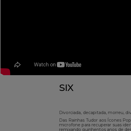
SIX
Divorciada, decapitada, morreu, di
Das Rainhas Tudor aos Ícones Pop
microfone para recuperar suas ide
remixando quinhentos anos de des