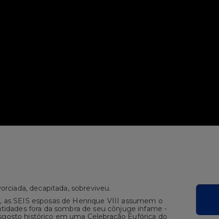
vorciada, decapitada, sobreviveu.
, as SEIS esposas de Henrique VIII assumem o
ntidades fora da sombra de seu cônjuge infame -
gosto histórico em uma Celebração Eufórica do