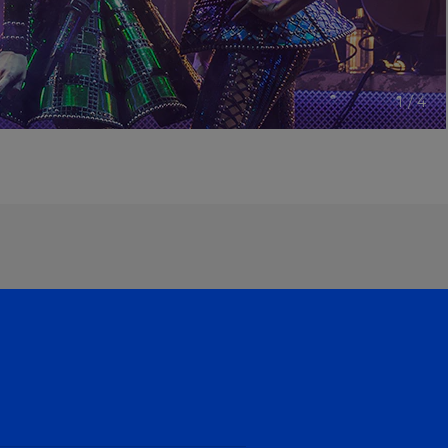
1
/
4