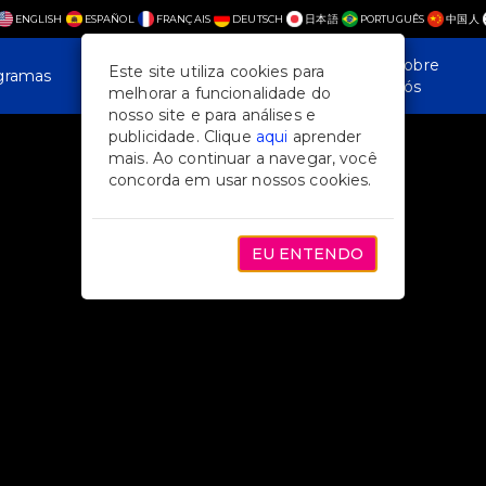
ENGLISH
ESPAÑOL
FRANÇAIS
DEUTSCH
日本語
PORTUGUÊS
中国人
Plan Your
Notícias e
Sobre
Este site utiliza cookies para
gramas
Visit
recursos
nós
melhorar a funcionalidade do
nosso site e para análises e
publicidade. Clique
aqui
aprender
mais. Ao continuar a navegar, você
concorda em usar nossos cookies.
EU ENTENDO