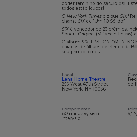
poder feminino do século XXI! Este
todos estão loucos!
O New York Times
diz que
SIX
"Rei
chama
SIX
de "Um 10 Sólido!"
SIX
é vencedor de 23 prêmios, inc
Sonora Original (Música e Letras) e
O álbum
SIX
: LIVE ON OPENING N
paradas de álbuns de elenco da Bi
seu primeiro mês.
Local
Clas
Lena Horne Theatre
Rec
256 West 47th Street
de 
New York, NY 10036
Comprimento
Prim
80 minutos, sem
9/17
intervalo