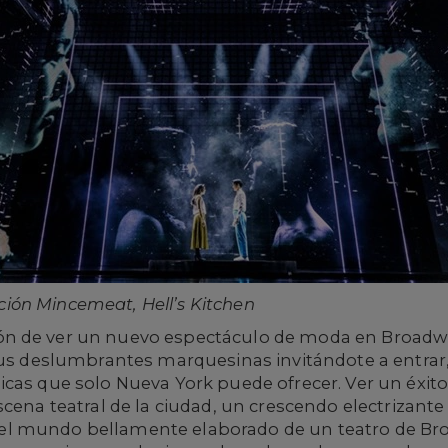
ón Mincemeat, Hell’s Kitchen
n de ver un nuevo espectáculo de moda en Broadwa
sus deslumbrantes marquesinas invitándote a entrar,
cas que solo Nueva York puede ofrecer. Ver un éxito
cena teatral de la ciudad, un crescendo electrizante 
l mundo bellamente elaborado de un teatro de Bro