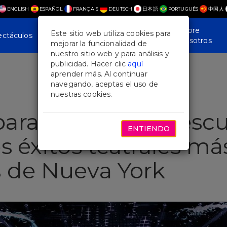
ENGLISH
ESPAÑOL
FRANÇAIS
DEUTSCH
日本語
PORTUGUÊS
中国人
Plan Your
Noticias y
Sobre
Este sitio web utiliza cookies para
ectáculos
Visit
Características
Nosotros
mejorar la funcionalidad de
nuestro sitio web y para análisis y
publicidad. Hacer clic
aquí
aprender más. Al continuar
navegando, aceptas el uso de
nuestras cookies.
ra visitantes: Descu
ENTIENDO
s éxitos teatrales má
 de Nueva York