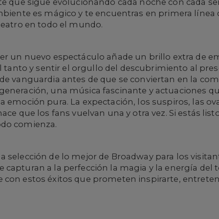
nte que sigue evolucionando cada noche con cada señ
mbiente es mágico y te encuentras en primera línea 
teatro en todo el mundo.
ver un nuevo espectáculo añade un brillo extra de e
l tanto y sentir el orgullo del descubrimiento al pre
de vanguardia antes de que se conviertan en la comi
generación, una música fascinante y actuaciones que
a emoción pura. La expectación, los suspiros, las ova
ace que los fans vuelvan una y otra vez. Si estás lis
odo comienza.
na selección de lo mejor de Broadway para los visitan
capturan a la perfección la magia y la energía del 
 con estos éxitos que prometen inspirarte, entreten