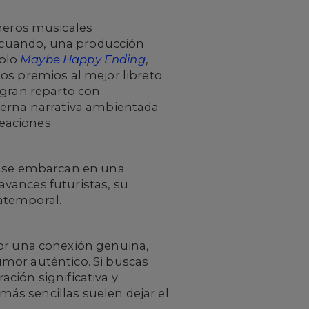
meros musicales
en cuando, una producción
mplo
Maybe Happy Ending
,
os premios al mejor libreto
 gran reparto con
ierna narrativa ambientada
eaciones.
ue se embarcan en una
vances futuristas, su
atemporal.
por una conexión genuina,
umor auténtico. Si buscas
ción significativa y
 más sencillas suelen dejar el