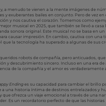
y, a menudo te vienen a la mente imágenes de nú
ntes y exuberantes bailes en conjunto. Pero de vez 
ención y nos cautiva el corazón. Tomemos como eje
ejor musical en 2025, que también se llevó a casa l
anda sonora original. Este musical no se basa en un
para causar impresión. En cambio, cautiva con una t
 que la tecnología ha superado a algunas de sus cr
os queridos robots de compañía, pero anticuados, q
n y descubrimiento sincero. Incluso en una era de a
sencia de la compañía y el amor es verdaderamente 
ppy Ending
es su capacidad para cambiar el brillo 
a una historia íntima de destinos entrelazados y h
ue ofrezca un viaje emocional a través de una narra
der. Es un recordatorio perfecto de que las historias