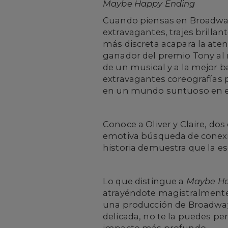
Maybe Happy Ending
Cuando piensas en Broadwa
extravagantes, trajes brilla
más discreta acapara la at
ganador del premio Tony al m
de un musical y a la mejor b
extravagantes coreografías 
en un mundo suntuoso en el
Conoce a Oliver y Claire, d
emotiva búsqueda de conexió
historia demuestra que la e
Lo que distingue a
Maybe Ha
atrayéndote magistralmente 
una producción de Broadway q
delicada, no te la puedes per