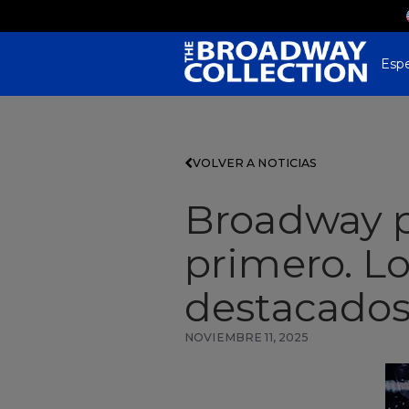
Skip
to
Main
Content
Esp
VOLVER A NOTICIAS
Broadway pa
primero. Lo
destacados
NOVIEMBRE 11, 2025