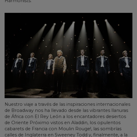
Harmonists.
Nuestro viaje a través de las inspiraciones internacionales
de Broadway nos ha llevado desde las vibrantes llanuras
de África con El Rey León a los encantadores desiertos
de Oriente Próximo vistos en Aladdin, los opulentos
cabarets de Francia con Moulin Rouge!, las sombrías
calles de Inglaterra en Sweeney Todd y, finalmente, a la