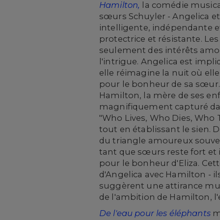
Hamilton,
la comédie musical
sœurs Schuyler - Angelica et 
intelligente, indépendante et
protectrice et résistante. Le
seulement des intérêts amou
l'intrigue. Angelica est imp
elle réimagine la nuit où el
pour le bonheur de sa sœur. 
Hamilton, la mère de ses enf
magnifiquement capturé dans l
"Who Lives, Who Dies, Who Te
tout en établissant le sien. 
du triangle amoureux souvent 
tant que sœurs reste fort et
pour le bonheur d'Eliza. Cet
d'Angelica avec Hamilton - i
suggèrent une attirance mut
de l'ambition de Hamilton, l
De l'eau pour les éléphants
me