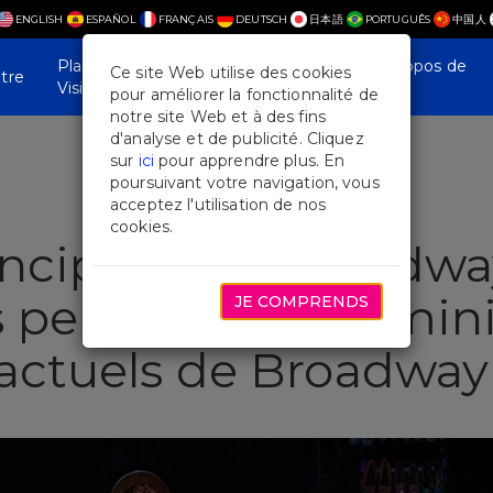
ENGLISH
ESPAÑOL
FRANÇAIS
DEUTSCH
日本語
PORTUGUÊS
中国人
Plan Your
Actualités et
À propos de
Ce site Web utilise des cookies
tre
Visit
fonctionnalités
nous
pour améliorer la fonctionnalité de
notre site Web et à des fins
d'analyse et de publicité. Cliquez
sur
ici
pour apprendre plus. En
poursuivant votre navigation, vous
acceptez l'utilisation de nos
cookies.
incipales de Broadwa
s personnages fémini
JE COMPRENDS
 actuels de Broadway