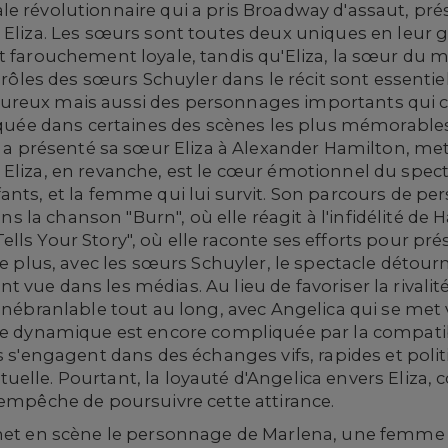
e révolutionnaire qui a pris Broadway d'assaut, pré
Eliza. Les sœurs sont toutes deux uniques en leur ge
 farouchement loyale, tandis qu'Eliza, la sœur du mil
s rôles des sœurs Schuyler dans le récit sont essentie
reux mais aussi des personnages importants qui co
liquée dans certaines des scènes les plus mémorables,
le a présenté sa sœur Eliza à Alexander Hamilton, met
Eliza, en revanche, est le cœur émotionnel du spect
ants, et la femme qui lui survit. Son parcours de p
a chanson "Burn", où elle réagit à l'infidélité de Ha
lls Your Story", où elle raconte ses efforts pour pré
De plus, avec les sœurs Schuyler, le spectacle détourn
vue dans les médias. Au lieu de favoriser la rivalité
 inébranlable tout au long, avec Angelica qui se me
te dynamique est encore compliquée par la compatibi
ls s'engagent dans des échanges vifs, rapides et pol
uelle. Pourtant, la loyauté d'Angelica envers Eliza
'empêche de poursuivre cette attirance.
t en scène le personnage de Marlena, une femme 