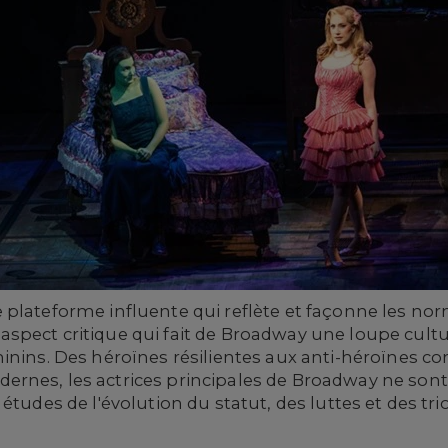
plateforme influente qui reflète et façonne les norm
pect critique qui fait de Broadway une loupe culture
inins. Des héroïnes résilientes aux anti-héroïnes co
ernes, les actrices principales de Broadway ne son
 études de l'évolution du statut, des luttes et des