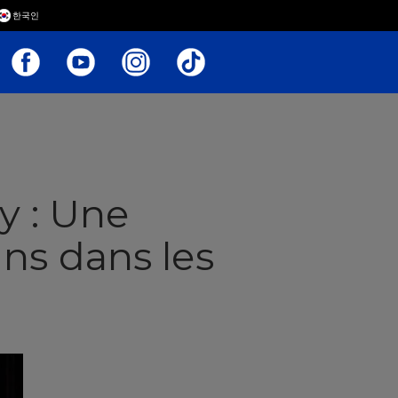
한국인
y : Une
ns dans les