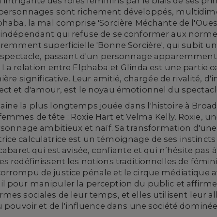
 intrigante des rôles féminins par le biais de ses pr
 personnages sont richement développés, multidime
phaba, la mal comprise 'Sorcière Méchante de l'Ouest
indépendant qui refuse de se conformer aux normes s
aremment superficielle 'Bonne Sorcière', qui subit 
du spectacle, passant d'un personnage apparemment
a relation entre Elphaba et Glinda est une partie cen
ière significative. Leur amitié, chargée de rivalité, 
ect et d'amour, est le noyau émotionnel du spectacl
ine la plus longtemps jouée dans l'histoire à Broa
emmes de tête : Roxie Hart et Velma Kelly. Roxie, u
 personnage ambitieux et naïf. Sa transformation 
ce calculatrice est un témoignage de ses instincts 
cabaret qui est avisée, confiante et qui n’hésite pas 
 redéfinissent les notions traditionnelles de féminit
rrompu de justice pénale et le cirque médiatique av
l pour manipuler la perception du public et affirme
es sociales de leur temps, et elles utilisent leur allu
du pouvoir et de l'influence dans une société domin