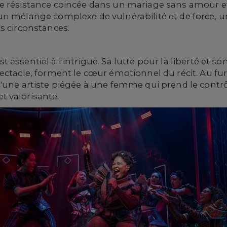
 résistance coincée dans un mariage sans amour et l
un mélange complexe de vulnérabilité et de force, 
s circonstances.
 essentiel à l'intrigue. Sa lutte pour la liberté et 
ectacle, forment le cœur émotionnel du récit. Au fur
'une artiste piégée à une femme qui prend le contrôl
 valorisante.