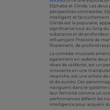
Wicked
offre une exploration
Elphaba et Glinda. Les deux
perspectives contrastées. El
intelligent et farouchement 
Glinda est la populaire, app
significative tout au long 
substance et de profondeur. L
influençant l'histoire de man
finalement, de profond resp
La comédie musicale américa
également en vedette deux f
rêves de célébrité, est un
innocente en une manipulatri
revanche, est une artiste de 
et de succès. Ces personnages
naviguent dans le système co
leur féminité comme un outi
performances défient les norm
intelligence pour acquérir 