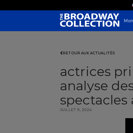
Skip
to
Main
Content
Mon
RETOUR AUX ACTUALITÉS
actrices pr
analyse de
spectacles
JUILLET 9, 2024