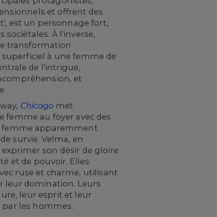
incipales protagonistes,
nsionnels et offrent des
', est un personnage fort,
ociétales. À l'inverse,
une transformation
 superficiel à une femme de
trale de l'intrigue,
d'incompréhension, et
e.
dway,
Chicago
met
ne femme au foyer avec des
d'une femme apparemment
de survie. Velma, en
à exprimer son désir de gloire
é et de pouvoir. Elles
ec ruse et charme, utilisant
r leur domination. Leurs
re, leur esprit et leur
ée par les hommes.