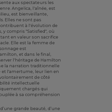
sente aux spectateurs les
nre. Angelica, l'aînée, est
ieu, est bienveillante,
ls. Elles ne sont pas
ntribuent à l'évolution de
 y compris "Satisfied", où
tant en valeur son sacrifice
acle. Elle est la femme de
ersonnage est
milton, et dans le final,
server l'héritage de Hamilton
e la narration traditionnelle
 et l'amertume, leur lien en
t volontairement de côté
lité intellectuelle
itiquement chargés qui
, couplée à sa compréhension
d’une grande beauté, d’une