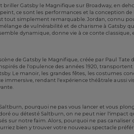
t briller Gatsby le Magnifique sur Broadway, en dehor
peint, ce sont les performances et la conception de l
st tout simplement remarquable. Jordan, connu pour
élange de vulnérabilité et de charisme à Gatsby qui
semble dynamique, donne vie à ce conte classique, 
scène de Gatsby le Magnifique, créée par Paul Tate d
inspirés de l'opulence des années 1920, transportent
sby. Le manoir, les grandes fêtes, les costumes co
nce immersive, rendant l'expérience théâtrale aussi
ante.
e Saltburn, pourquoi ne pas vous lancer et vous plo
é ou détesté Saltburn, on ne peut nier l'impact qu'il
ssés sur notre faim. Alors, pourquoi ne pas canaliser
urriez bien y trouver votre nouveau spectacle préfér