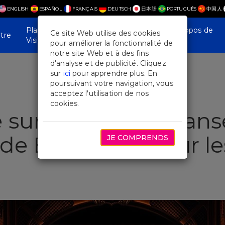
ENGLISH
ESPAÑOL
FRANÇAIS
DEUTSCH
日本語
PORTUGUÊS
中国人
Plan Your
Actualités et
À propos de
Ce site Web utilise des cookies
tre
Visit
fonctionnalités
nous
pour améliorer la fonctionnalité de
notre site Web et à des fins
d'analyse et de publicité. Cliquez
sur
ici
pour apprendre plus. En
poursuivant votre navigation, vous
acceptez l'utilisation de nos
cookies.
sur la Piste de Dans
 de Broadway pour le
JE COMPRENDS