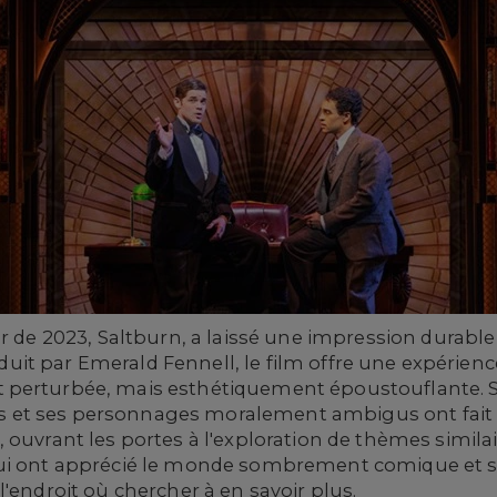
ir de 2023, Saltburn, a laissé une impression durab
produit par Emerald Fennell, le film offre une expéri
 perturbée, mais esthétiquement époustouflante. 
et ses personnages moralement ambigus ont fait 
 ouvrant les portes à l'exploration de thèmes similai
qui ont apprécié le monde sombrement comique et s
'endroit où chercher à en savoir plus.