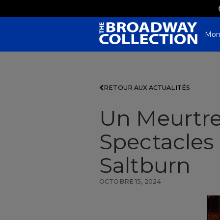
Skip
to
Main
Content
Mon
RETOUR AUX ACTUALITÉS
Un Meurtre 
Spectacles
Saltburn
OCTOBRE 15, 2024