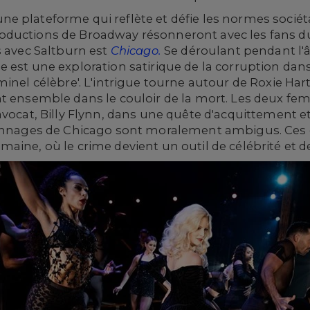
e plateforme qui reflète et défie les normes socié
ductions de Broadway résonneront avec les fans du
s avec Saltburn est
Chicago.
Se déroulant pendant l'âg
 est une exploration satirique de la corruption dans
inel célèbre'. L'intrigue tourne autour de Roxie Har
nt ensemble dans le couloir de la mort. Les deux f
avocat, Billy Flynn, dans une quête d'acquittement 
sonnages de Chicago sont moralement ambigus. Ces d
aine, où le crime devient un outil de célébrité et de