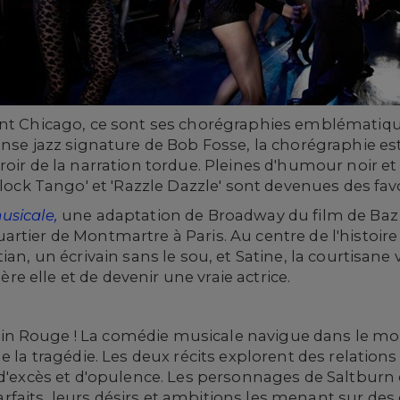
ent Chicago, ce sont ses chorégraphies emblématiq
anse jazz signature de Bob Fosse, la chorégraphie est
roir de la narration tordue. Pleines d'humour noir e
Block Tango' et 'Razzle Dazzle' sont devenues des favo
usicale,
une adaptation de Broadway du film de Ba
rtier de Montmartre à Paris. Au centre de l'histoire
ian, un écrivain sans le sou, et Satine, la courtisan
ière elle et de devenir une vraie actrice.
n Rouge ! La comédie musicale navigue dans le m
e la tragédie. Les deux récits explorent des relation
 d'excès et d'opulence. Les personnages de Saltburn
faits, leurs désirs et ambitions les menant sur de