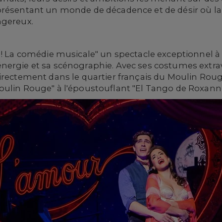
présentant un monde de décadence et de désir où la
ngereux.
 ! La comédie musicale" un spectacle exceptionnel à
nergie et sa scénographie. Avec ses costumes extrav
directement dans le quartier français du Moulin Ro
ulin Rouge" à l'époustouflant "El Tango de Roxanne"