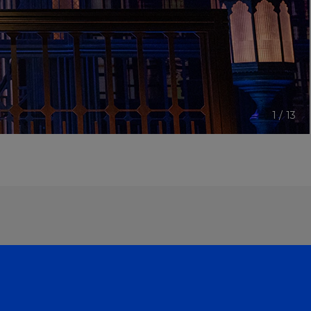
1
/
13