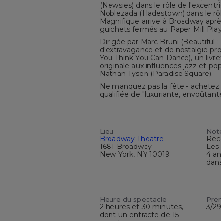
(Newsies) dans le rôle de l'excent
Noblezada (Hadestown) dans le rôl
Magnifique arrive à Broadway aprè
guichets fermés au Paper Mill Pla
Dirigée par Marc Bruni (Beautiful :
d'extravagance et de nostalgie p
You Think You Can Dance), un livr
originale aux influences jazz et 
Nathan Tysen (Paradise Square).
Ne manquez pas la fête - achetez d
qualifiée de "luxuriante, envoûtant
Lieu
Not
Broadway Theatre
Rec
1681 Broadway
Les
New York, NY 10019
4 an
dans
Heure du spectacle
Prem
2 heures et 30 minutes,
3/2
dont un entracte de 15