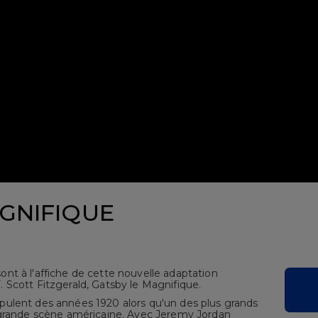
GNIFIQUE
nt à l'affiche de cette nouvelle adaptation
 Scott Fitzgerald, Gatsby le Magnifique.
ulent des années 1920 alors qu'un des plus grands
 grande scène américaine. Avec Jeremy Jordan