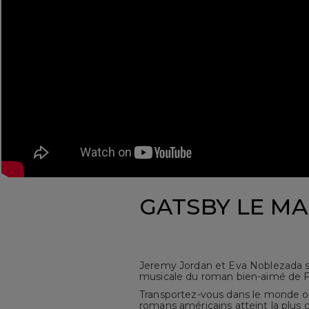
GATSBY LE MA
Jeremy Jordan et Eva Noblezada so
musicale du roman bien-aimé de F.
Transportez-vous dans le monde op
romans américains atteint la plus