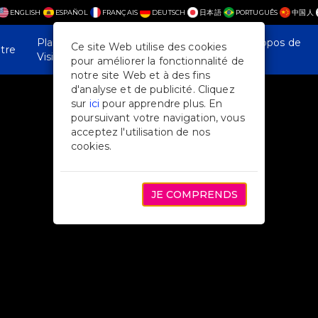
ENGLISH
ESPAÑOL
FRANÇAIS
DEUTSCH
日本語
PORTUGUÊS
中国人
Plan Your
Actualités et
À propos de
Ce site Web utilise des cookies
tre
Visit
fonctionnalités
nous
pour améliorer la fonctionnalité de
notre site Web et à des fins
d'analyse et de publicité. Cliquez
sur
ici
pour apprendre plus. En
poursuivant votre navigation, vous
acceptez l'utilisation de nos
cookies.
JE COMPRENDS