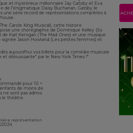
rique et mystérieux millionnaire Jay Gatsby et Eva
e de l'énigmatique Daisy Buchanan, Gatsby le
s une série record de représentations complètes à
ACHE
yhouse.
 The Carole King Musical), cette histoire
ropose une chorégraphie de Dominique Kelley (So
et de Kait Kerrigan (The Mad Ones) et une musique
pop signée Jason Howland (Les petites femmes) et
ès aujourd'hui vos billets pour la comédie musicale
e et éblouissante" par le New York Times !"
e
ommandé pour 10 +
 enfants de moins de
s ne sont pas admis
 le théâtre.
ière représentation
9/2024