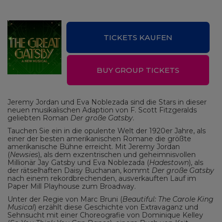
TICKETS KAUFEN
BUY GROUP TICKETS
Jeremy Jordan und Eva Noblezada sind die Stars in dieser
neuen musikalischen Adaption von F. Scott Fitzgeralds
geliebten Roman
Der große Gatsby
.
Tauchen Sie ein in die opulente Welt der 1920er Jahre, als
einer der besten amerikanischen Romane die größte
amerikanische Bühne erreicht. Mit Jeremy Jordan
(
Newsies
), als dem exzentrischen und geheimnisvollen
Millionär Jay Gatsby und Eva Noblezada (
Hadestown
), als
der rätselhaften Daisy Buchanan, kommt
Der große Gatsby
nach einem rekordbrechenden, ausverkauften Lauf im
Paper Mill Playhouse zum Broadway.
Unter der Regie von Marc Bruni (
Beautiful: The Carole King
Musical
) erzählt diese Geschichte von Extravaganz und
Sehnsucht mit einer Choreografie von Dominique Kelley