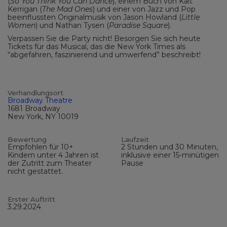
(
So You Think You Can Dance
), einem Buch von Kait
Kerrigan (
The Mad Ones
) und einer von Jazz und Pop
beeinflussten Originalmusik von Jason Howland (
Little
Women
) und Nathan Tysen (
Paradise Square
).
Verpassen Sie die Party nicht! Besorgen Sie sich heute
Tickets für das Musical, das die New York Times als
“abgefahren, faszinierend und umwerfend” beschreibt!
Verhandlungsort
Broadway Theatre
1681 Broadway
New York, NY 10019
Bewertung
Laufzeit
Empfohlen für 10+
2 Stunden und 30 Minuten,
Kindern unter 4 Jahren ist
inklusive einer 15-minütigen
der Zutritt zum Theater
Pause
nicht gestattet.
Erster Auftritt
3.29.2024