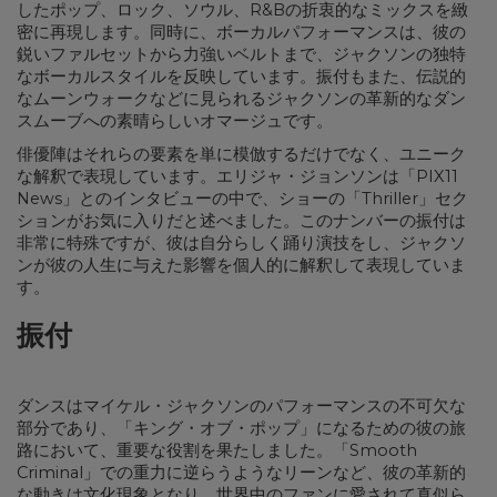
したポップ、ロック、ソウル、R&Bの折衷的なミックスを緻
密に再現します。同時に、ボーカルパフォーマンスは、彼の
鋭いファルセットから力強いベルトまで、ジャクソンの独特
なボーカルスタイルを反映しています。振付もまた、伝説的
なムーンウォークなどに見られるジャクソンの革新的なダン
スムーブへの素晴らしいオマージュです。
俳優陣はそれらの要素を単に模倣するだけでなく、ユニーク
な解釈で表現しています。エリジャ・ジョンソンは「PIX11
News」とのインタビューの中で、ショーの「Thriller」セク
ションがお気に入りだと述べました。このナンバーの振付は
非常に特殊ですが、彼は自分らしく踊り演技をし、ジャクソ
ンが彼の人生に与えた影響を個人的に解釈して表現していま
す。
振付
ダンスはマイケル・ジャクソンのパフォーマンスの不可欠な
部分であり、「キング・オブ・ポップ」になるための彼の旅
路において、重要な役割を果たしました。「Smooth
Criminal」での重力に逆らうようなリーンなど、彼の革新的
な動きは文化現象となり、世界中のファンに愛されて真似ら