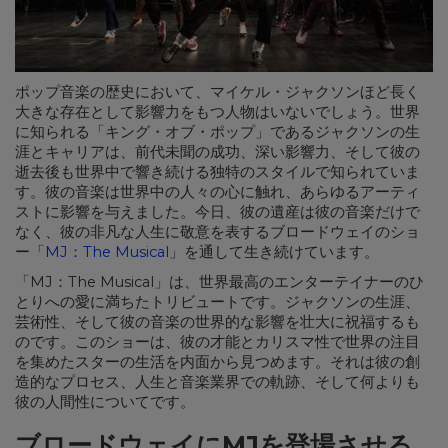
ポップ音楽の歴史において、マイケル・ジャクソンほど長く
大きな存在として影響力をもつ人物はいないでしょう。世界
に知られる「キング・オブ・ポップ」であるジャクソンの生
涯とキャリアは、前代未聞の成功、深い影響力、そして彼の
逝去後も世界中で響き続ける独特のスタイルで知られていま
す。彼の音楽は世界中の人々の心に触れ、あらゆるアーティ
ストに影響を与えました。今日、彼の遺産は彼の音楽だけで
なく、彼の非凡な人生に敬意を表するブロードウェイのショ
ー「
MJ：The Musica
l
」を通して生き続けています。
「MJ：The Musical」は、世界最高のエンターテイナーのひ
とりへの愛に満ちたトリビュートです。ジャクソンの生涯、
芸術性、そして彼の音楽の世界的な影響を壮大に祝福するも
のです。このショーは、彼の才能とカリスマ性で世界の注目
を集めたスターの生活を内面から見つめます。それは彼の創
造的なプロセス、人生と音楽業界での軌跡、そして何よりも
彼の人間性についてです。
ブロードウェイにMJを登場させる