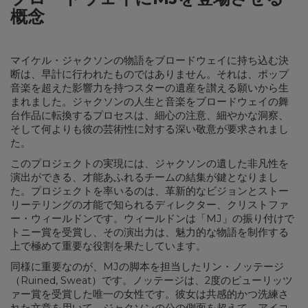
概念
マイケル・ジャクソンの物語をブロードウェイに持ち込む決
断は、早計に行われたものではありません。それは、ポップ
音楽を超えた影響力を持つスターの遺産を讃える願いから生
まれました。ジャクソンの人生と音楽をブロードウェイの舞
台作品に転換するプロセスは、細心の注意、細やかな洞察、
そして何よりも彼の芸術性に対する深い敬意が要求されまし
た。
このプロジェクトの実現には、ジャクソンの遺した非凡性を
演出ができる、才能あふれるチームの結集が鍵となりまし
た。プロジェクトを率いるのは、革新的なビジョンとストー
リーテリングの才能で知られるディレクター、クリストファ
ー・ウィールドンです。ウィールドンは「MJ」の振り付けで
トニー賞を受賞し、その演出力は、魅力的な物語を制作する
上で極めて重要な役割を果たしています。
同様に重要なのが、MJの脚本を担当したリン・ノッテージ
（Ruined, Sweat）です。ノッテージは、2度のピューリッツ
ァー賞を受賞した唯一の女性です。彼女は共感的かつ洗練さ