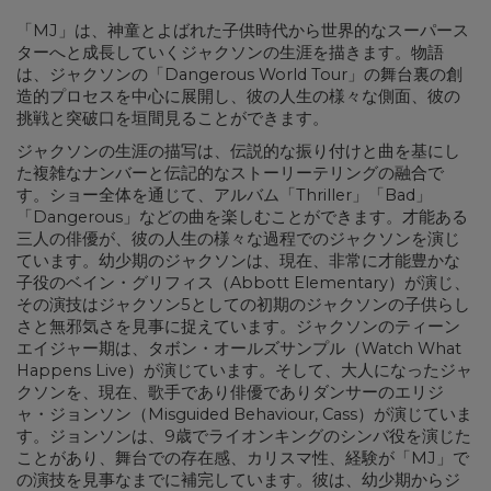
「MJ」は、神童とよばれた子供時代から世界的なスーパース
ターへと成長していくジャクソンの生涯を描きます。物語
は、ジャクソンの「Dangerous World Tour」の舞台裏の創
造的プロセスを中心に展開し、彼の人生の様々な側面、彼の
挑戦と突破口を垣間見ることができます。
ジャクソンの生涯の描写は、伝説的な振り付けと曲を基にし
た複雑なナンバーと伝記的なストーリーテリングの融合で
す。ショー全体を通じて、アルバム「Thriller」「Bad」
「Dangerous」などの曲を楽しむことができます。才能ある
三人の俳優が、彼の人生の様々な過程でのジャクソンを演じ
ています。幼少期のジャクソンは、現在、非常に才能豊かな
子役のベイン・グリフィス（Abbott Elementary）が演じ、
その演技はジャクソン5としての初期のジャクソンの子供らし
さと無邪気さを見事に捉えています。ジャクソンのティーン
エイジャー期は、タボン・オールズサンプル（Watch What
Happens Live）が演じています。そして、大人になったジャ
クソンを、現在、歌手であり俳優でありダンサーのエリジ
ャ・ジョンソン（Misguided Behaviour, Cass）が演じていま
す。ジョンソンは、9歳でライオンキングのシンバ役を演じた
ことがあり、舞台での存在感、カリスマ性、経験が「MJ」で
の演技を見事なまでに補完しています。彼は、幼少期からジ