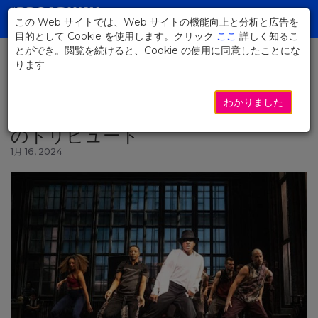
Skip
to
この Web サイトでは、Web サイトの機能向上と分析と広告を
Toggl
Main
目的として Cookie を使用します。クリック
ここ
詳しく知るこ
navig
Content
とができ。閲覧を続けると、Cookie の使用に同意したことにな
ります
ニュースに戻る
わかりました
MJ：「キング・オブ・ポップ」へ
のトリビュート
1月 16, 2024