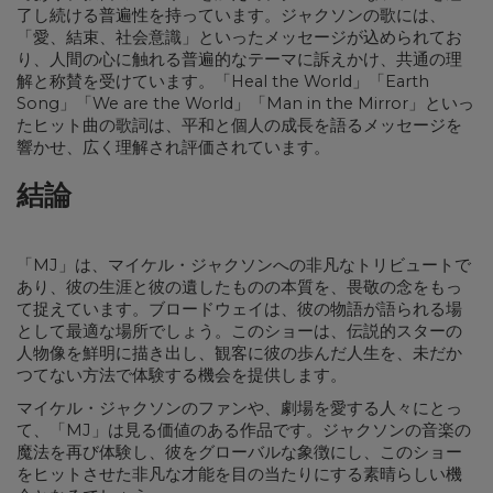
了し続ける普遍性を持っています。ジャクソンの歌には、
「愛、結束、社会意識」といったメッセージが込められてお
り、人間の心に触れる普遍的なテーマに訴えかけ、共通の理
解と称賛を受けています。「Heal the World」「Earth
Song」「We are the World」「Man in the Mirror」といっ
たヒット曲の歌詞は、平和と個人の成長を語るメッセージを
響かせ、広く理解され評価されています。
結論
「MJ」は、マイケル・ジャクソンへの非凡なトリビュートで
あり、彼の生涯と彼の遺したものの本質を、畏敬の念をもっ
て捉えています。ブロードウェイは、彼の物語が語られる場
として最適な場所でしょう。このショーは、伝説的スターの
人物像を鮮明に描き出し、観客に彼の歩んだ人生を、未だか
つてない方法で体験する機会を提供します。
マイケル・ジャクソンのファンや、劇場を愛する人々にとっ
て、「MJ」は見る価値のある作品です。ジャクソンの音楽の
魔法を再び体験し、彼をグローバルな象徴にし、このショー
をヒットさせた非凡な才能を目の当たりにする素晴らしい機