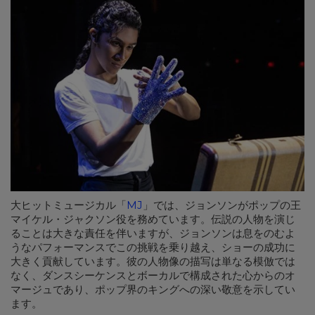
大ヒットミュージカル「
MJ
」では、ジョンソンがポップの王
マイケル・ジャクソン役を務めています。伝説の人物を演じ
ることは大きな責任を伴いますが、ジョンソンは息をのむよ
うなパフォーマンスでこの挑戦を乗り越え、ショーの成功に
大きく貢献しています。彼の人物像の描写は単なる模倣では
なく、ダンスシーケンスとボーカルで構成された心からのオ
マージュであり、ポップ界のキングへの深い敬意を示してい
ます。