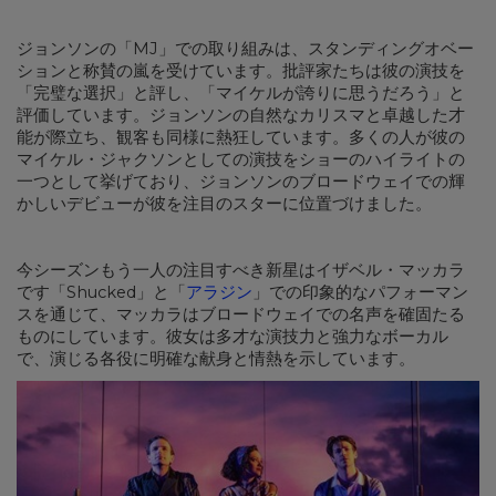
ジョンソンの「MJ」での取り組みは、スタンディングオベー
ションと称賛の嵐を受けています。批評家たちは彼の演技を
「完璧な選択」と評し、「マイケルが誇りに思うだろう」と
評価しています。ジョンソンの自然なカリスマと卓越した才
能が際立ち、観客も同様に熱狂しています。多くの人が彼の
マイケル・ジャクソンとしての演技をショーのハイライトの
一つとして挙げており、ジョンソンのブロードウェイでの輝
かしいデビューが彼を注目のスターに位置づけました。
今シーズンもう一人の注目すべき新星はイザベル・マッカラ
です「Shucked」と「
アラジン
」での印象的なパフォーマン
スを通じて、マッカラはブロードウェイでの名声を確固たる
ものにしています。彼女は多才な演技力と強力なボーカル
で、演じる各役に明確な献身と情熱を示しています。