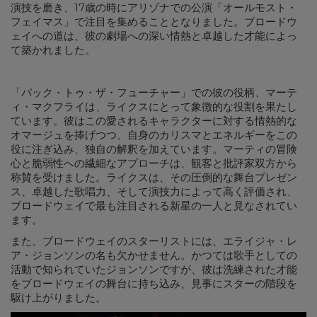
演技を磨き、17歳の時にアリゾナでの公演「オールモスト・
フェイマス」で注目を集めることとなりました。ブロードウ
ェイへの道は、彼の劇場への深い情熱と卓越した才能によっ
て築かれました。
「バック・トゥ・ザ・フューチャー」での彼の役柄、マーテ
ィ・マクフライは、ライクスにとって象徴的な役割を果たし
ています。彼はこの愛されるキャラクターに対する情熱的な
オマージュを捧げつつ、自身のカリスマとエネルギーをこの
役に注ぎ込み、独自の解釈を加えています。マーティの冒険
心と脆弱性への繊細なアプローチは、観客と批評家双方から
称賛を受けました。ライクスは、その圧倒的な舞台プレゼン
ス、卓越した歌唱力、そして演技力によって高く評価され、
ブロードウェイで最も注目される新星の一人と見なされてい
ます。
また、ブロードウェイのスターリストには、エライジャ・レ
ア・ジョンソンの名も欠かせません。かつては歌手としての
活動で知られていたジョンソンですが、彼は洗練された才能
をブロードウェイの舞台に持ち込み、見事にスターの階段を
駆け上がりました。