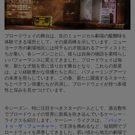
ブロードウェイの舞台は、生のミュージカル劇場の醍醐味を
体験できる場所として、その最高峰を示しています。ニュー
ヨーク市の劇場地区には何千もの才能溢れるアーティストた
ちが集い、各シーズンごとに、彼らは自身の物語を素晴らし
いパフォーマンスに変えてきました。ブロードウェイは毎
年、新たな才能を世に送り出す舞台となり、これらの新星
は、より経験豊かな俳優たちと共に、パフォーミングアーツ
の未来を照らしています。この春、新たに躍進するスターた
ちとベテラン俳優たちが共演し、ブロードウェイが持つ多様
性と深みを見せつけています。
今シーズン、特に注目すべきスターの一人として、過去数年
でブロードウェイの世界に新風を吹き込んでいるケーシー・
ライクスを紹介します。ケーシー・ライクスは、
「バック・
トゥ・ザ・フューチャー」
で主演を務めるなど、短期間でブ
ロードウェイを席巻してきました。若い頃から地元の劇場で