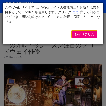
Skip
to
この Web サイトでは、Web サイトの機能向上と分析と広告を
Toggl
Main
目的として Cookie を使用します。クリック
ここ
詳しく知るこ
navig
Content
とができ。閲覧を続けると、Cookie の使用に同意したことにな
ります
ニュースに戻る
わかりました
躍進する新星スターとベテランスタ
ーの才能：今シーズン注目のブロー
ドウェイ俳優
7月 15, 2024