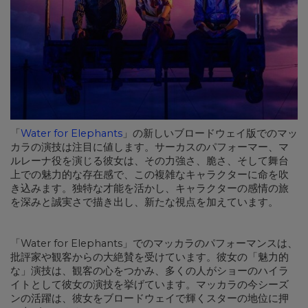
「
Water for Elephants
」の新しいブロードウェイ版でのマッ
カラの演技は注目に値します。サーカスのパフォーマー、マ
ルレーナ役を演じる彼女は、その力強さ、脆さ、そして舞台
上での魅力的な存在感で、この複雑なキャラクターに命を吹
き込みます。独特な才能を活かし、キャラクターの感情の旅
を深みと誠実さで描き出し、新たな視点を加えています。
「Water for Elephants」でのマッカラのパフォーマンスは、
批評家や観客からの大絶賛を受けています。彼女の「魅力的
な」演技は、観客の心をつかみ、多くの人がショーのハイラ
イトとして彼女の演技を挙げています。マッカラの今シーズ
ンの活躍は、彼女をブロードウェイで輝くスターの地位に押