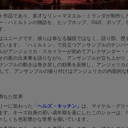
ト作品であり、多才なリン＝マヌエル・ミランダが制作し
ー・ハミルトンの物語を、ヒップホップ、R&B、ポップ、
す。
はユニークです。彼らは単なる脇役ではなく、語り部、歴
います。「ハミルトン」で目立つアンサンブルのナンバーのひと
ルがアンジェリカ・スカイラーが初めてアレクサンダー・
その夜の出来事を語りながら、アンサンブルが立ち上がり
サンブルの動きは巻き戻しの効果を反映し、アンジェリカ
全体を通して、アンサンブルの振り付けはアンジェリカの内面的
満ちた世界
リーに加わった
「
ヘルズ・キッチン
」
は、マイケル・グリ
ます。キーズ自身の若い成年期を基にしたこのショーは、1
々しくも色彩豊かな世界を描いています。