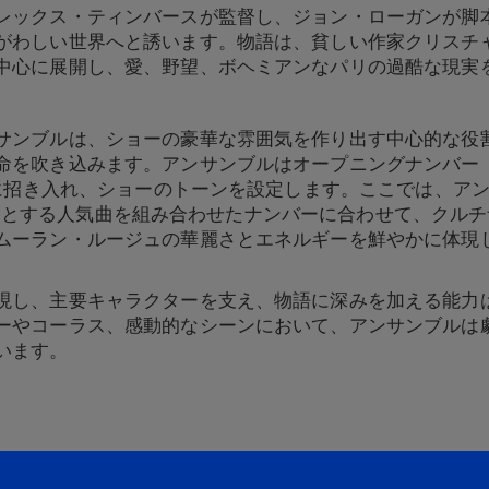
レックス・ティンバースが監督し、ジョン・ローガンが脚本
がわしい世界へと誘います。物語は、貧しい作家クリスチ
中心に展開し、愛、野望、ボヘミアンなパリの過酷な現実
サンブルは、ショーの豪華な雰囲気を作り出す中心的な役
吹き込みます。アンサンブルはオープニングナンバー「Welcom
世界に招き入れ、ショーのトーンを設定します。ここでは、ア
」をはじめとする人気曲を組み合わせたナンバーに合わせて、ク
ムーラン・ルージュの華麗さとエネルギーを鮮やかに体現
現し、主要キャラクターを支え、物語に深みを加える能力
ーやコーラス、感動的なシーンにおいて、アンサンブルは
います。