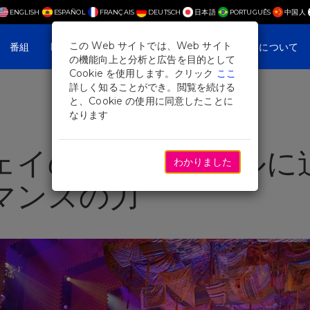
ENGLISH
ESPAÑOL
FRANÇAIS
DEUTSCH
日本語
PORTUGUÊS
中国人
この Web サイトでは、Web サイト
番組
Plan Your Visit
ニュースと特集
私たちについて
の機能向上と分析と広告を目的として
Cookie を使用します。クリック
ここ
詳しく知ることができ。閲覧を続ける
と、Cookie の使用に同意したことに
なります
ェイのアンサンブルに迫
わかりました
マンスの力