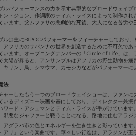
ブルパフォーマンスの力を示す典型的なブロードウェイプ
トン・ジョン、作詞家のティム・ライスによって制作され
ています。父ムファサの悲劇的な死後、大人になる苦労や
ブルは主にBIPOCパフォーマーをフィーチャーしており
、アフリカのサバンナの世界を創造するために不可欠であ
ます。オープニングナンバーの「Circle of Life」
で太陽が昇ると、アンサンブルはアフリカの野生動物を細
、キリン、鳥、シマウマ、カモシカなどがパフォーマーに
魔法
チャーしたもう一つのブロードウェイショーは、ファンに
ているディズニー映画を基にしており、ディレクター兼振
ハワード・アシュマンとティム・ライスが手がけています
、邪悪なジャファーと戦うことになる、路地に住むアラジ
、アグラバ市の色とエネルギーを生き生きと彩っています。
・アリ」という楽曲です。華々しい行進は、アラジンが王