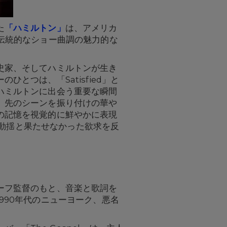
た
「
ハミルトン
」
は、アメリカ
伝統的なショー曲調の魅力的な
史家、そしてハミルトンが生き
つは、「Satisfied」と
ハミルトンに出会う重要な瞬間
、先のシーンを振り付けの華や
の記憶を視覚的に鮮やかに表現
な動揺と果たせなかった欲求を反
ーフ監督のもと、音楽と歌詞を
990年代のニューヨーク、悪名