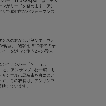
「The Gospel」は、主人
ーンがリードを務めます。アン
フルで感動的なパフォーマンス
マンスの輝かしい例です。ウォ
作品は、観客を1920年代の華
ライトを巡って争う2人の殺人
ナンバー「All That
立つと、アンサンブルは一瞬にし
ンサンブルは黒装束を身にまと
ます。この衣装は、アンサンブ
反映しています。