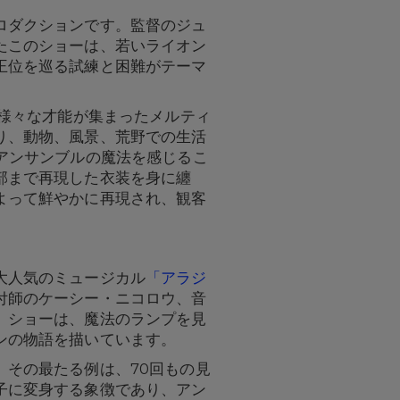
ロダクションです。監督のジュ
たこのショーは、若いライオン
王位を巡る試練と困難がテーマ
、様々な才能が集まったメルティ
り、動物、風景、荒野での生活
は、アンサンブルの魔法を感じるこ
部まで再現した衣装を身に纏
よって鮮やかに再現され、観客
大人気のミュージカル
「アラジ
付師のケーシー・ニコロウ、音
。ショーは、魔法のランプを見
ンの物語を描いています。
その最たる例は、70回もの見
子に変身する象徴であり、アン