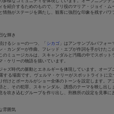
多様なコミュニティを体現しています。オープニングナンバー
ィを紹介するためのもので、アリ役のマリア・ジョイ・ム
と情熱がステージを満たし、観客に強烈な印象を残すパワ
烈な輝き
続けるショーの一つ、「
シカゴ
」はアンサンブルパフォー
ン・カンダーが作曲、フレッド・エブが作詞を手がけたこの
このミュージカルは、スキャンダルと汚職の中でスポット
マ・ケリーの物語を描いています。
ャズ時代の脈動とエネルギーを体現しています。オープニング
に披露する場面です。ヴェルマ・ケリーがスポットライトに
り付けとボーカルがショー全体のトーンを設定します。ア
語と、その犯罪、スキャンダル、誘惑のテーマを映し出し
息を吹き込むグループを作り出し、刑務所の設定を見事に
な雰囲気