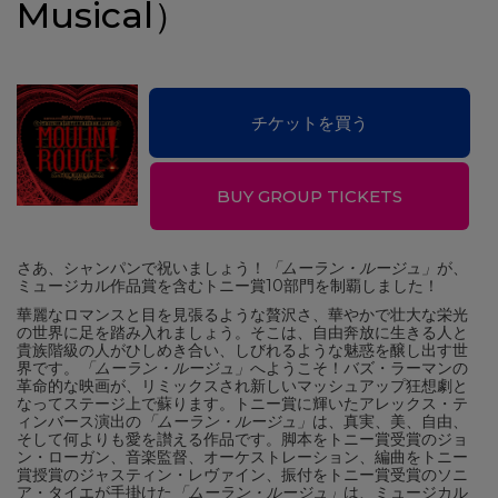
Musical）
チケットを買う
BUY GROUP TICKETS
さあ、シャンパンで祝いましょう！
「ムーラン・ルージュ」
が、
ミュージカル作品賞を含むトニー賞10部門を制覇しました！
華麗なロマンスと目を見張るような贅沢さ、華やかで壮大な栄光
の世界に足を踏み入れましょう。そこは、自由奔放に生きる人と
貴族階級の人がひしめき合い、しびれるような魅惑を醸し出す世
界です。
「ムーラン・ルージュ」
へようこそ！バズ・ラーマンの
革命的な映画が、リミックスされ新しいマッシュアップ狂想劇と
なってステージ上で蘇ります。トニー賞に輝いたアレックス・テ
ィンバース演出の
「ムーラン・ルージュ」
は、真実、美、自由、
そして何よりも愛を讃える作品です。脚本をトニー賞受賞のジョ
ン・ローガン、音楽監督、オーケストレーション、編曲をトニー
賞授賞のジャスティン・レヴァイン、振付をトニー賞受賞のソニ
ア・タイエが手掛けた
「ムーラン・ルージュ」
は、ミュージカル