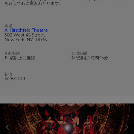
を超えて心に響きわたります。
劇場
Al Hirschfeld Theatre
302 West 45 Street
New York, NY 10036
年齢制限
公演時間
12 歳以上に推奨
休憩含む2時間45分
初演
6/28/2019
Previous
N