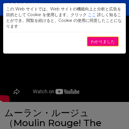
Skip
to
この Web サイトでは、Web サイトの機能向上と分析と広告を
Toggl
Main
目的として Cookie を使用します。クリック
ここ
詳しく知るこ
navig
Content
とができ。閲覧を続けると、Cookie の使用に同意したことにな
ります
わかりました
ムーラン・ルージュ
（Moulin Rouge! The