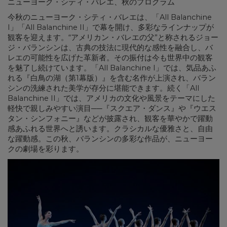
ニューヨーク・シティ・バレエ、秋のプログラム
今秋のニューヨーク・シティ・バレエは、「All Balanchine
I」「All Balanchine II」で幕を開け、多彩なラインナップが
観客を迎えます。“アメリカン・バレエの父”と称されるジョー
ジ・バランシンは、古典の技法に現代的な感性を融合し、バ
レエの可能性を広げた革新者。その振付は今も世界中の観客
を魅了し続けています。「All Balanchine I」では、気品あふ
れる『白鳥の湖（第1幕版）』を含む名作が上演され、バラン
シンの洗練された美学が存分に堪能できます。続く「All
Balanchine II」では、アメリカの文化や風景をテーマにした
軽快で親しみやすい演目──『スクエア・ダンス』や『ウエス
タン・シンフォニー』などが披露され、観客を華やかで躍動
感あふれる世界へと誘います。クラシカルな優雅さと、自由
な躍動感。この秋、バランシンの多彩な作品が、ニューヨー
クの劇場を彩ります。