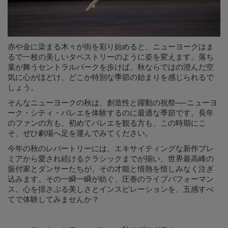
赤や金に染まる木々が街を彩り始めると、ニューヨークはま
るで一枚の美しいタペストリーのように姿を変えます。落ち
葉が舞うセントラルパークを歩けば、秋ならではの澄んだ空
気に心がほどけ、どこか特別な季節の始まりを感じられるで
しょう。
そんなニューヨークの秋は、創造性と躍動の祝祭──ニューヨ
ーク・シティ・バレエを体験するのに最適な季節です。長年
のファンの方も、初めてバレエを観る方も、この時期にこ
そ、ぜひ劇場へ足を運んでみてください。
今年の秋のレパートリーには、エキサイティングな新作プレ
ミアから愛され続けるクラシックまでが揃い、世界最高峰の
振付家とダンサーたちが、その才能と情熱を惜しみなく注ぎ
込みます。その一瞬一瞬が紡ぐ、圧巻のライブパフォーマン
ス。心を揺さぶる美しさとインスピレーションを、五感すべ
てで体験してみませんか？