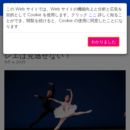
Skip
to
この Web サイトでは、Web サイトの機能向上と分析と広告を
Toggl
Main
目的として Cookie を使用します。クリック
ここ
詳しく知るこ
navig
Content
とができ。閲覧を続けると、Cookie の使用に同意したことにな
ります
ニュースに戻る
わかりました
この秋、ニューヨーク・シティ・バ
レエは見逃せない！
9月 4, 2025