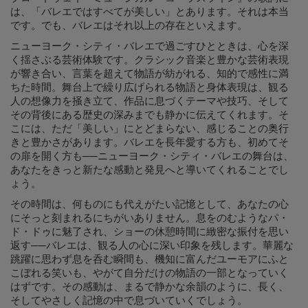
は、「バレエではすべてが美しい」とあります。それは本当
です。でも、バレエはそれ以上の存在といえます。
ニューヨーク・シティ・バレエで過ごすひとときは、心を深
く揺さぶる芸術体験です。クラシック音楽と豊かな芸術表現
が響き合い、言葉を超えて物語が紡がれる、知的で感性に満
ちた時間。舞台上で繰り広げられる物語と身体表現は、観る
人の想像力を掻き立て、作品に息づくテーマや技巧、そして
その背後にある歴史の深みまでも静かに伝えてくれます。そ
こには、ただ「美しい」にとどまらない、感じることの奥行
きと豊かさがあります。バレエを長年愛する方も、初めてそ
の扉を開く方も──ニューヨーク・シティ・バレエの舞台は、
あなたをきっと新たな感動と発見へと導いてくれることでし
ょう。
その時間は、何ものにも代えがたい記憶として、あなたの心
にそっと刻まれるにちがいありません。息をのむようなパ・
ド・ドゥに魅了され、ショーの休憩時間に緻密な振付を思い
返す──バレエは、観る人の心に深い印象を残します。華麗な
跳躍に思わず息を呑む瞬間も、機知に富んだユーモアにふと
こぼれる笑いも、やがて自分だけの物語の一部となっていく
はずです。その感動は、まるで静かな余韻のように、長く、
そしてやさしく記憶の中で息づいていくでしょう。