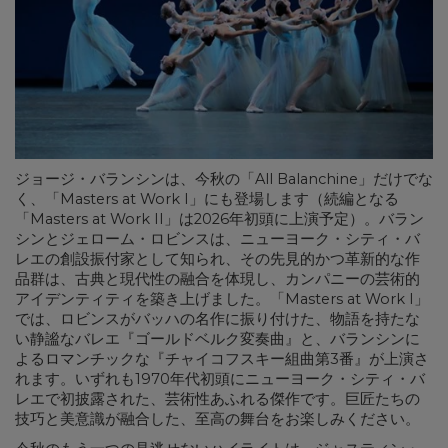
ジョージ・バランシンは、今秋の「All Balanchine」だけでな
く、「Masters at Work I」にも登場します（続編となる
「Masters at Work II」は2026年初頭に上演予定）。バラン
シンとジェローム・ロビンスは、ニューヨーク・シティ・バ
レエの創設振付家として知られ、その先見的かつ革新的な作
品群は、古典と現代性の融合を体現し、カンパニーの芸術的
アイデンティティを築き上げました。「Masters at Work I」
では、ロビンスがバッハの名作に振り付けた、物語を持たな
い静謐なバレエ『ゴールドベルク変奏曲』と、バランシンに
よるロマンチックな『チャイコフスキー組曲第3番』が上演さ
れます。いずれも1970年代初頭にニューヨーク・シティ・バ
レエで初披露された、芸術性あふれる傑作です。巨匠たちの
技巧と美意識が融合した、至高の舞台をお楽しみください。