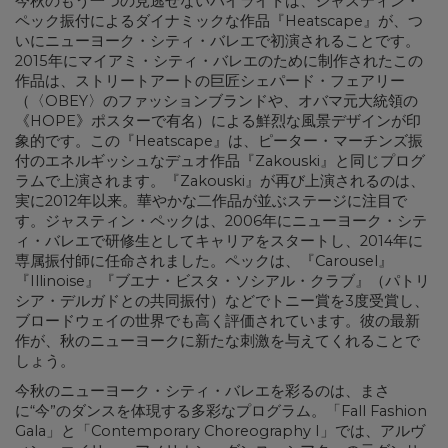
今秋のもう一つの見逃せないハイライトは、ジャスティン・
ペック振付によるダイナミックな作品『Heatscape』が、つ
いにニューヨーク・シティ・バレエで初演されることです。
2015年にマイアミ・シティ・バレエのために制作されたこの
作品は、ストリートアートの巨匠シェパード・フェアリー
（〈OBEY〉のファッションブランドや、オバマ元大統領の
《HOPE》ポスターで有名）による鮮烈な風景デザインが印
象的です。この『Heatscape』は、ピーター・マーチンズ振
付のエネルギッシュなデュオ作品『Zakouski』と同じプログ
ラムで上演されます。『Zakouski』が再び上演されるのは、
実に2012年以来。華やかな二作品が並ぶステージに注目で
す。ジャスティン・ペックは、2006年にニューヨーク・シテ
ィ・バレエで研修生としてキャリアをスタートし、2014年に
専属振付師に任命されました。ペックは、『Carousel』
『Illinoise』『ブエナ・ビスタ・ソシアル・クラブ』（パトリ
シア・デルガドとの共同振付）などでトニー賞を3度受賞し、
ブロードウェイの世界でも高く評価されています。彼の最新
作が、秋のニューヨークに新たな刺激を与えてくれることで
しょう。
今秋のニューヨーク・シティ・バレエを彩るのは、まさ
に“今”のダンスを体現する多彩なプログラム。「Fall Fashion
Gala」と「Contemporary Choreography I」では、アルヴ