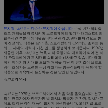
뮤지컬
시카고
는 단순한 뮤지컬이 아닙니다
. 수십 년간 화려함
으로 관객들을 매료시키며 브로드웨이의 활기찬 태피스트리의
필수적인 부분이 되어왔습니다. 광란의 20년대를 배경으로 한
이 전설적인 작품은 음악, 춤, 스토리텔링의 감각적인 조화를 통
해 그 시대의 매력과 거친 면모를 생생하게 보여줍니다. 1996년
재공연 이후,
시카고
는 뉴욕 시티 극장가의 대표작이 되어 전 세
계 관객들에게 재즈 시대의 화려함을 선사하고 있습니다. 매혹
적인 이야기와 시대를 초월한 매력을 지닌 이 뮤지컬이 브로드
웨이 초심자든 노련한 극장 애호가든 방문객들에게 꼭 봐야 할
작품으로 계속해서 손꼽히는 것은 당연한 일입니다.
시카고
의 역사
시카고
는 1975년 브로드웨이에서 처음 막을 올렸습니다. 선구
적인 연출가이자 안무가인 밥 파시와 작곡가 존 칸더, 작사가 프
레드 엡의 음악적 재능이 합쳐져 탄생했습니다. 오리지널 프로