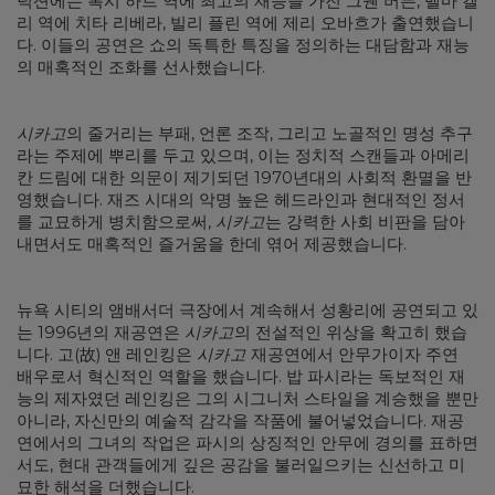
덕션에는 록시 하트 역에 최고의 재능을 가진 그웬 버든, 벨마 켈
리 역에 치타 리베라, 빌리 플린 역에 제리 오바흐가 출연했습니
다. 이들의 공연은 쇼의 독특한 특징을 정의하는 대담함과 재능
의 매혹적인 조화를 선사했습니다.
시카고
의 줄거리는 부패, 언론 조작, 그리고 노골적인 명성 추구
라는 주제에 뿌리를 두고 있으며, 이는 정치적 스캔들과 아메리
칸 드림에 대한 의문이 제기되던 1970년대의 사회적 환멸을 반
영했습니다. 재즈 시대의 악명 높은 헤드라인과 현대적인 정서
를 교묘하게 병치함으로써,
시카고
는 강력한 사회 비판을 담아
내면서도 매혹적인 즐거움을 한데 엮어 제공했습니다.
뉴욕 시티의 앰배서더 극장에서 계속해서 성황리에 공연되고 있
는 1996년의 재공연은
시카고
의 전설적인 위상을 확고히 했습
니다. 고(故) 앤 레인킹은
시카고
재공연에서 안무가이자 주연
배우로서 혁신적인 역할을 했습니다. 밥 파시라는 독보적인 재
능의 제자였던 레인킹은 그의 시그니처 스타일을 계승했을 뿐만
아니라, 자신만의 예술적 감각을 작품에 불어넣었습니다. 재공
연에서의 그녀의 작업은 파시의 상징적인 안무에 경의를 표하면
서도, 현대 관객들에게 깊은 공감을 불러일으키는 신선하고 미
묘한 해석을 더했습니다.