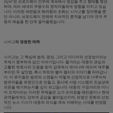
style"은 브로드웨이 안무에 계속해서 영감을 주고 형태를 형성
하며, 여러 세대의 무용수와 창작자들에게 영향을 미치고 있습
니다. 이러한 세련됨과 화려함의 조화는
시카고
를 정의했을 뿐
만 아니라, 브로드웨이 전체에 지속적인 흔적을 남기며 연극 무
용의 예술을 한 단계 끌어올렸습니다.
시카고
의 영원한 매력
시카고
는 그 핵심에 범죄, 명성, 그리고 미디어의 선정성이라는
주제가 풍부하게 담긴 이야기입니다. 줄거리는 대중의 관심과
교활한 변호사의 도움을 받아 감옥에서 벗어나려 애쓰며 재주를
부리던 두 살인범, 록시 하트와 벨마 켈리의 이야기를 따라갑니
다. 이 뮤지컬은 범죄와 스캔들이 어떻게 선정적으로 다루어져
범죄자들을 유명인으로 만들고, 동시에 사법 시스템의 진실성에
의문을 제기하는지를 깊이 파고듭니다. 대중의 구경거리와 미디
어 조작이라는 이러한 주제들은 쇼가 쓰여졌을 때만큼이나 현대
관객들에게도 강하게 공감을 불러일으키며, 유명인 문화와 선정
적인 뉴스 기사가 대중의 의식을 계속 지배하는 시대를 반영합
니다.