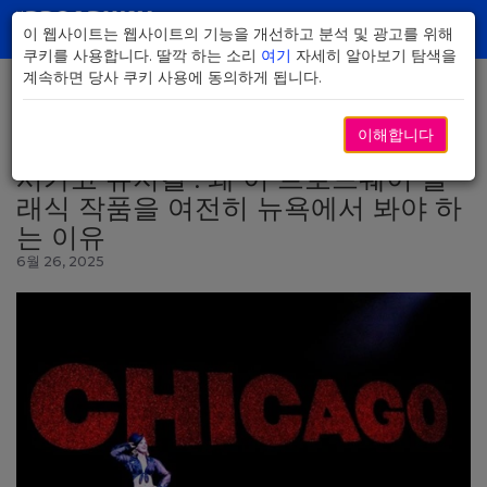
Skip
to
이 웹사이트는 웹사이트의 기능을 개선하고 분석 및 광고를 위해
Toggl
Main
쿠키를 사용합니다. 딸깍 하는 소리
여기
자세히 알아보기 탐색을
navig
Content
계속하면 당사 쿠키 사용에 동의하게 됩니다.
이해합니다
뉴스로 돌아가기
시카고 뮤지컬 : 왜 이 브로드웨이 클
래식 작품을 여전히 뉴욕에서 봐야 하
는 이유
6월 26, 2025