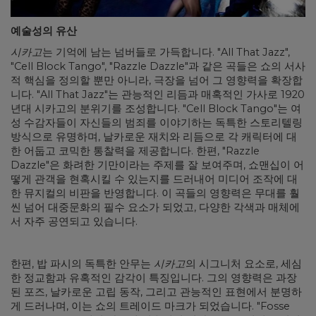
예술성의 유산
시카고
는 기억에 남는 넘버들로 가득합니다. "All That Jazz",
"Cell Block Tango", "Razzle Dazzle"과 같은 곡들은 쇼의 서사
적 핵심을 정의할 뿐만 아니라, 극장을 넘어 그 영향력을 확장합
니다. "All That Jazz"는 관능적인 리듬과 매혹적인 가사로 1920
년대 시카고의 분위기를 조성합니다. "Cell Block Tango"는 여
성 수감자들이 자신들의 범죄를 이야기하는 독특한 스토리텔링
방식으로 유명하며, 날카로운 재치와 리듬으로 각 캐릭터에 대
한 어둡고 코믹한 통찰력을 제공합니다. 한편, "Razzle
Dazzle"은 화려한 기만이라는 주제를 잘 보여주며, 쇼맨십이 어
떻게 관객을 현혹시킬 수 있는지를 드러내어 미디어 조작에 대
한 뮤지컬의 비판을 반영합니다. 이 곡들의 영향력은 무대를 훨
씬 넘어 대중문화의 필수 요소가 되었고, 다양한 각색과 매체에
서 자주 공연되고 있습니다.
한편, 밥 파시의 독특한 안무는
시카고
의 시그니처 요소로, 세심
한 정교함과 유혹적인 감각이 특징입니다. 그의 영향력은 과장
된 포즈, 날카로운 고립 동작, 그리고 관능적인 표현에서 분명하
게 드러나며, 이는 쇼의 트레이드 마크가 되었습니다. "Fosse