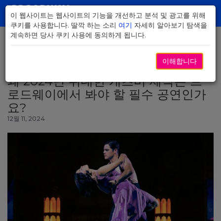
Skip
to
이 웹사이트는 웹사이트의 기능을 개선하고 분석 및 광고를 위해
Toggl
Main
쿠키를 사용합니다. 딸깍 하는 소리
여기
자세히 알아보기 탐색을
navig
Content
계속하면 당사 쿠키 사용에 동의하게 됩니다.
이해합니다
뉴스로 돌아가기
왜 2024년 위대한 개츠비 제작은 브
로드웨이에서 봐야 할 필수 공연인가
요?
12월 11, 2024