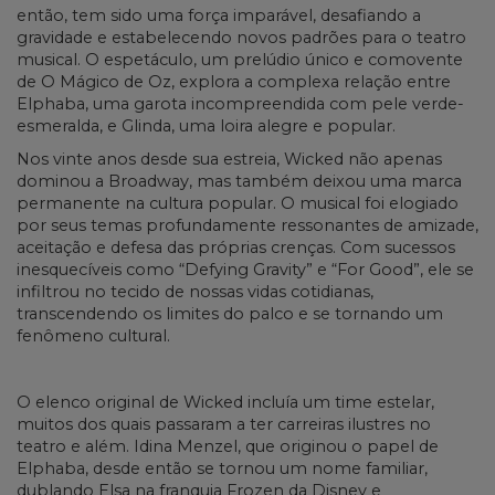
então, tem sido uma força imparável, desafiando a
gravidade e estabelecendo novos padrões para o teatro
musical. O espetáculo, um prelúdio único e comovente
de O Mágico de Oz, explora a complexa relação entre
Elphaba, uma garota incompreendida com pele verde-
esmeralda, e Glinda, uma loira alegre e popular.
Nos vinte anos desde sua estreia, Wicked não apenas
dominou a Broadway, mas também deixou uma marca
permanente na cultura popular. O musical foi elogiado
por seus temas profundamente ressonantes de amizade,
aceitação e defesa das próprias crenças. Com sucessos
inesquecíveis como “Defying Gravity” e “For Good”, ele se
infiltrou no tecido de nossas vidas cotidianas,
transcendendo os limites do palco e se tornando um
fenômeno cultural.
O elenco original de Wicked incluía um time estelar,
muitos dos quais passaram a ter carreiras ilustres no
teatro e além. Idina Menzel, que originou o papel de
Elphaba, desde então se tornou um nome familiar,
dublando Elsa na franquia Frozen da Disney e