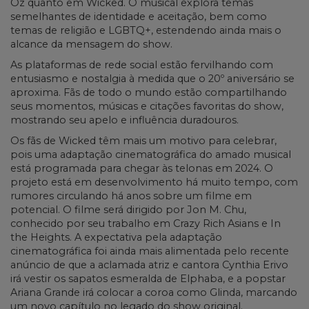
Oz quanto em Wicked. O musical explora temas
semelhantes de identidade e aceitação, bem como
temas de religião e LGBTQ+, estendendo ainda mais o
alcance da mensagem do show.
As plataformas de rede social estão fervilhando com
entusiasmo e nostalgia à medida que o 20º aniversário se
aproxima. Fãs de todo o mundo estão compartilhando
seus momentos, músicas e citações favoritas do show,
mostrando seu apelo e influência duradouros.
Os fãs de Wicked têm mais um motivo para celebrar,
pois uma adaptação cinematográfica do amado musical
está programada para chegar às telonas em 2024. O
projeto está em desenvolvimento há muito tempo, com
rumores circulando há anos sobre um filme em
potencial. O filme será dirigido por Jon M. Chu,
conhecido por seu trabalho em Crazy Rich Asians e In
the Heights. A expectativa pela adaptação
cinematográfica foi ainda mais alimentada pelo recente
anúncio de que a aclamada atriz e cantora Cynthia Erivo
irá vestir os sapatos esmeralda de Elphaba, e a popstar
Ariana Grande irá colocar a coroa como Glinda, marcando
um novo capítulo no legado do show original.