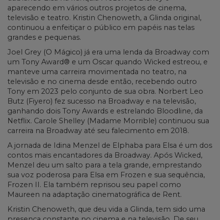
aparecendo em vários outros projetos de cinema,
televisão e teatro. Kristin Chenoweth, a Glinda original,
continuou a enfeitiçar o público em papéis nas telas
grandes e pequenas.
Joel Grey (O Mágico) já era uma lenda da Broadway com
um Tony Award® e um Oscar quando Wicked estreou, e
manteve uma carreira movimentada no teatro, na
televisão e no cinema desde então, recebendo outro
Tony em 2023 pelo conjunto de sua obra. Norbert Leo
Butz (Fiyero) fez sucesso na Broadway e na televisão,
ganhando dois Tony Awards e estrelando Bloodline, da
Netflix. Carole Shelley (Madame Morrible) continuou sua
carreira na Broadway até seu falecimento em 2018.
A jornada de Idina Menzel de Elphaba para Elsa é um dos
contos mais encantadores da Broadway. Após Wicked,
Menzel deu um salto para a tela grande, emprestando
sua voz poderosa para Elsa em Frozen e sua sequência,
Frozen II. Ela também reprisou seu papel como
Maureen na adaptação cinematográfica de Rent.
Kristin Chenoweth, que deu vida a Glinda, tem sido uma
presença constante no cinema e na televisão. De seu