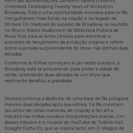
Além das apresentações, também haverá o evento
Unlimited: Celebrating Twenty Years of Wicked on
Broadway. Esta é uma oportunidade exclusiva para os fãs
mergulharem mais fundo na criação e no legado de
Wicked. Os criadores do sucesso da Broadway se reunirão
no Bruno Walter Auditorium da Biblioteca Pública de
Nova York para as Artes Cênicas para relembrar o
processo de lançamento da produção original e refletir
sobre a jornada surpreendente do show nas últimas duas
décadas.
Conforme as folhas começam a cair neste outubro, a
Broadway está se preparando para pintar a cidade de
verde, celebrando duas décadas de um show que
realmente desafiou a gravidade.
Wicked continua a desfrutar de uma base de fãs próspera
mesmo duas décadas após sua estreia. Os fãs mostram
seu amor de várias maneiras, de cosplay e fan art a
tributos nas mídias sociais e interpretações teatrais. Um
desses tributos é o musical do YouTube de Todrick Hall,
Straight Outta Oz, que se inspira tanto em O Mágico de