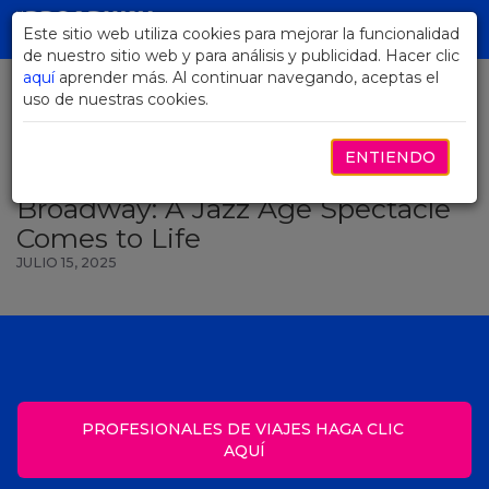
Skip
to
Este sitio web utiliza cookies para mejorar la funcionalidad
Toggl
Main
de nuestro sitio web y para análisis y publicidad. Hacer clic
navig
Content
aquí
aprender más. Al continuar navegando, aceptas el
uso de nuestras cookies.
VOLVER A NOTICIAS
ENTIENDO
Exploring The Great Gatsby on
Broadway: A Jazz Age Spectacle
Comes to Life
JULIO 15, 2025
PROFESIONALES DE VIAJES HAGA CLIC 
AQUÍ