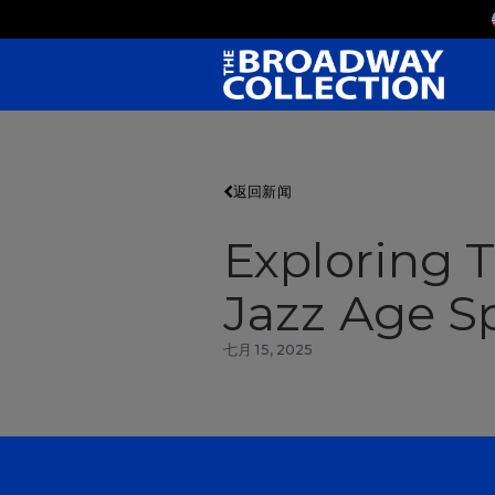
Skip
to
Main
Content
返回新闻
Exploring 
Jazz Age S
七月 15, 2025