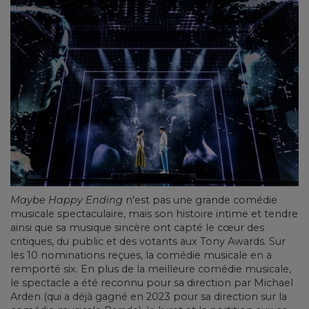
Maybe Happy Ending
n'est pas une grande comédie
musicale spectaculaire, mais son histoire intime et tendre
ainsi que sa musique sincère ont capté le cœur des
critiques, du public et des votants aux Tony Awards. Sur
les 10 nominations reçues, la comédie musicale en a
remporté six. En plus de la meilleure comédie musicale,
le spectacle a été reconnu pour sa direction par Michael
Arden (qui a déjà gagné en 2023 pour sa direction sur la