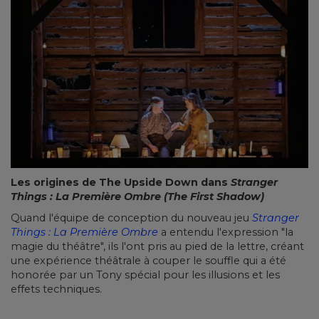
Les origines de The Upside Down dans
Stranger
Things : La Première Ombre (The First Shadow)
Quand l'équipe de conception du nouveau jeu
Stranger
Things : La Première Ombre
a entendu l'expression "la
magie du théâtre", ils l'ont pris au pied de la lettre, créant
une expérience théâtrale à couper le souffle qui a été
honorée par un Tony spécial pour les illusions et les
effets techniques.