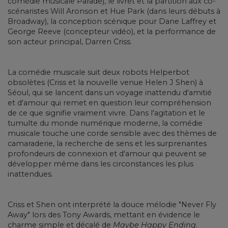
comédie musicale Parade), le livret et la partition aux co-
scénaristes Will Aronson et Hue Park (dans leurs débuts à
Broadway), la conception scénique pour Dane Laffrey et
George Reeve (concepteur vidéo), et la performance de
son acteur principal, Darren Criss.
La comédie musicale suit deux robots Helperbot
obsolètes (Criss et la nouvelle venue Helen J Shen) à
Séoul, qui se lancent dans un voyage inattendu d'amitié
et d'amour qui remet en question leur compréhension
de ce que signifie vraiment vivre. Dans l'agitation et le
tumulte du monde numérique moderne, la comédie
musicale touche une corde sensible avec des thèmes de
camaraderie, la recherche de sens et les surprenantes
profondeurs de connexion et d'amour qui peuvent se
développer même dans les circonstances les plus
inattendues.
Criss et Shen ont interprété la douce mélodie "Never Fly
Away" lors des Tony Awards, mettant en évidence le
charme simple et décalé de
Maybe Happy Ending
.