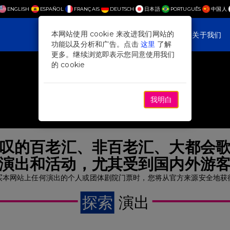
ENGLISH
ESPAÑOL
FRANÇAIS
DEUTSCH
日本語
PORTUGUÊS
中国人
本网站使用 cookie 来改进我们网站的
演出
Plan Your Visit
新聞與專題
关于我们
功能以及分析和广告。点击
这里
了解
更多。继续浏览即表示您同意使用我们
的 cookie
我明白
叹的百老汇、非百老汇、大都会
演出和活动，尤其受到国内外游
买本网站上任何演出的个人或团体剧院门票时，您将从官方来源安全地获
探索
演出