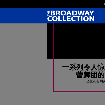
Skip
to
Main
Content
一系列令人惊
蕾舞团的
当您点击购