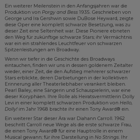
Ein weiterer Meilenstein in den Anfangsjahren war die
Produktion von
Porgy and Bess
1935. Geschrieben von
George und Ira Gershwin sowie DuBose Heyward, zeigte
diese Oper eine komplett schwarze Besetzung, was zu
dieser Zeit eine Seltenheit war. Diese Pioniere ebneten
den Weg für zukünftige schwarze Stars; ihr Vermächtnis
war ein ein strahlendes Leuchtfeuer von schwarzen
Spitzenleistungen am Broadway.
Wenn wir tiefer in die Geschichte des Broadways
eintauchen, finden wir uns in dessen goldenem Zeitalter
wieder, einer Zeit, die den Aufstieg mehrerer schwarzer
Stars erblickte, deren Darbietungen in der kollektiven
Erinnerung aller Theaterliebhaber verankert bleiben.
Pearl Bailey, eine Sängerin und Schauspielerin, war eine
dieser Koryphäen. Ihre Rolle als Heiratsvermittlerin Dolly
Levi in einer komplett schwarzen Produktion von
Hello,
Dolly!
im Jahr 1968 brachte ihr einen Tony Award® ein.
Ein weiterer Star dieser Ära war Diahann Carroll. 1962
beschritt Carroll neue Wege als die erste schwarze Frau,
die einen Tony Award® für eine Hauptrolle in einem
Musical gewann; für ihre Darstellung in
No Strings
. Ihr