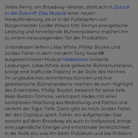
Jelani Remy, ein Broadway-Veteran, stellt sich in
Zurück
in die Zukunft: Das Musical
einer neuen
Herausforderung, als er in die Fußstapfen von
Bürgermeister Goldie Wilson tritt. Remys energetische
Leistung und hinreißende Bühnenpräsenz machen ihn
zu einem herausragenden Teil der Produktion.
Unterdessen liefern Lillias White, Phillip Boykin und
Jordan Fisher in dem mit dem Tony Award®
ausgezeichneten Musical
Hadestown
brillante
Leistungen. Lillias White, eine gefeierte Bühnenveteranin,
bringt eine kraftvolle Präsenz in die Rolle des Hermes.
Ihr unglaubliches stimmliches Können und ihre
gebieterische Bühnenpräsenz machen sie zum Highlight
des Ensembles. Phillip Boykin, bekannt für seine tiefe
Bass-Bariton-Stimme, verkörpert Hades mit einer
komplexen Mischung aus Bedrohung und Pathos und
verleiht der Figur Tiefe. Dann gibt es noch Jordan Fisher,
der den Orpheus spielt. Fisher, ein aufgehender Star
sowohl auf dem Broadway als auch in Hollywood, bringt
eine jugendliche Energie und emotionale Verletzlichkeit
in die Rolle ein, was ihn beim Publikum und bei Kritikern