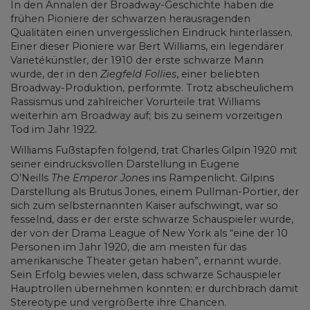
In den Annalen der Broadway-Geschichte haben die
frühen Pioniere der schwarzen herausragenden
Qualitäten einen unvergesslichen Eindruck hinterlassen.
Einer dieser Pioniere war Bert Williams, ein legendärer
Varietékünstler, der 1910 der erste schwarze Mann
wurde, der in den
Ziegfeld Follies
, einer beliebten
Broadway-Produktion, performte. Trotz abscheulichem
Rassismus und zahlreicher Vorurteile trat Williams
weiterhin am Broadway auf; bis zu seinem vorzeitigen
Tod im Jahr 1922.
Williams Fußstapfen folgend, trat Charles Gilpin 1920 mit
seiner eindrucksvollen Darstellung in Eugene
O’Neills
The Emperor Jones
ins Rampenlicht. Gilpins
Darstellung als Brutus Jones, einem Pullman-Portier, der
sich zum selbsternannten Kaiser aufschwingt, war so
fesselnd, dass er der erste schwarze Schauspieler wurde,
der von der Drama League of New York als “eine der 10
Personen im Jahr 1920, die am meisten für das
amerikanische Theater getan haben”, ernannt wurde.
Sein Erfolg bewies vielen, dass schwarze Schauspieler
Hauptrollen übernehmen konnten; er durchbrach damit
Stereotype und vergrößerte ihre Chancen.