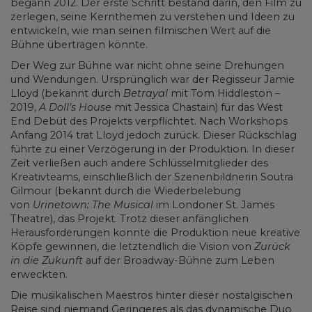
begann 2012. Der erste Schritt bestand darin, den Film zu
zerlegen, seine Kernthemen zu verstehen und Ideen zu
entwickeln, wie man seinen filmischen Wert auf die
Bühne übertragen könnte.
Der Weg zur Bühne war nicht ohne seine Drehungen
und Wendungen. Ursprünglich war der Regisseur Jamie
Lloyd (bekannt durch
Betrayal
mit Tom Hiddleston –
2019,
A Doll’s House
mit Jessica Chastain) für das West
End Debüt des Projekts verpflichtet. Nach Workshops
Anfang 2014 trat Lloyd jedoch zurück. Dieser Rückschlag
führte zu einer Verzögerung in der Produktion. In dieser
Zeit verließen auch andere Schlüsselmitglieder des
Kreativteams, einschließlich der Szenenbildnerin Soutra
Gilmour (bekannt durch die Wiederbelebung
von
Urinetown: The Musical
im Londoner St. James
Theatre), das Projekt. Trotz dieser anfänglichen
Herausforderungen konnte die Produktion neue kreative
Köpfe gewinnen, die letztendlich die Vision von
Zurück
in die Zukunft
auf der Broadway-Bühne zum Leben
erweckten.
Die musikalischen Maestros hinter dieser nostalgischen
Reise sind niemand Geringeres als das dynamische Duo