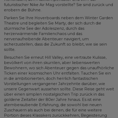
futuristischer Nike Air Mag vorstellte? Sie sind zurück und
erobern die Bühne.
Parken Sie Ihre Hoverboards neben dem Winter Garden
Theatre und begleiten Sie Marty, der sich durch die
stürmische See der Adoleszenz, durch das
herzerwärmende Familienchaos und das
nervenaufreibende Abenteuer navigiert, um
sicherzustellen, dass die Zukunft so bleibt, wie sie sein
sollte.
Besuchen Sie erneut Hill Valley, eine vertraute Kulisse,
bevölkert von ihren skurrilen, aber liebenswerten
Bewohnern, wo sich Abenteuer gegen das unaufhörliche
Ticken einer kosmischen Uhr entfalten. Tauchen Sie ein
in die ambitionierten, doch herrlich fantastischen
Vorstellungen vergangener Jahrzehnte darüber, wie
unsere Gegenwart aussehen sollte. Diese Reise geht weit
über einen simplen nostalgischen Trip zurück in das
goldene Zeitalter der 80er Jahre hinaus. Es ist eine
atemberaubende Erfahrung, die sowohl bei neuen
Zuschauern als auch bei denen, die für eine weitere
Portion dieses Klassikers zurückkehren, Begeisterung