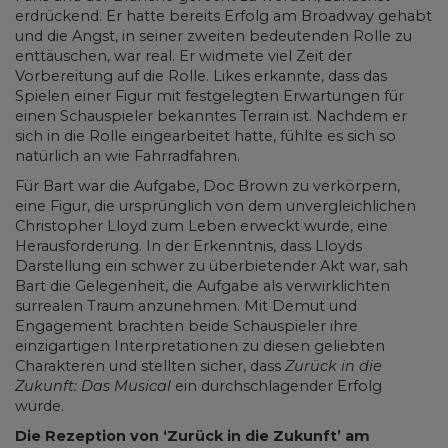
erdrückend. Er hatte bereits Erfolg am Broadway gehabt
und die Angst, in seiner zweiten bedeutenden Rolle zu
enttäuschen, war real. Er widmete viel Zeit der
Vorbereitung auf die Rolle. Likes erkannte, dass das
Spielen einer Figur mit festgelegten Erwartungen für
einen Schauspieler bekanntes Terrain ist. Nachdem er
sich in die Rolle eingearbeitet hatte, fühlte es sich so
natürlich an wie Fahrradfahren.
Für Bart war die Aufgabe, Doc Brown zu verkörpern,
eine Figur, die ursprünglich von dem unvergleichlichen
Christopher Lloyd zum Leben erweckt wurde, eine
Herausforderung. In der Erkenntnis, dass Lloyds
Darstellung ein schwer zu überbietender Akt war, sah
Bart die Gelegenheit, die Aufgabe als verwirklichten
surrealen Traum anzunehmen. Mit Demut und
Engagement brachten beide Schauspieler ihre
einzigartigen Interpretationen zu diesen geliebten
Charakteren und stellten sicher, dass
Zurück in die
Zukunft: Das Musical
ein durchschlagender Erfolg
wurde.
Die Rezeption von ‘Zurück in die Zukunft’ am