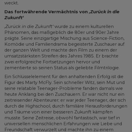
weckt.
Das fortwährende Vermächtnis von
‚Zurück in die
Zukunft‘
‚Zurück in die Zukunft‘
wurde zu einem kulturellen
Phänomen, das maßgeblich die 80er und 90er Jahre
prägte. Seine einzigartige Mischung aus Science-Fiction,
Komödie und Familiendrama begeisterte Zuschauer auf
der ganzen Welt und machte den Film zu einem der
umsatzstärksten Streifen des Jahres 1985. Er brachte
zwei erfolgreiche Fortsetzungen hervor und
zementierte so seinen Status als geliebte Filmtrilogie.
Ein Schlüsselelement für den anhaltenden Erfolg ist die
Figur des Marty McFly. Sein schneller Witz, sein Mut und
seine relatable Teenager-Probleme fanden damals wie
heute Anklang bei den Zuschauern. Er war nicht nur ein
zeitreisender Abenteurer; er war jeder Teenager, der sich
durch die Highschool, durch familiäre Herausforderungen
und Träume von einer besseren Zukunft kämpfen
musste. Seine Zeitreise, obwohl fantastisch, war tief in
universellen menschlichen Erfahrungen wie Liebe und
Freundschaft verwurzelt und machte ihn zu einem