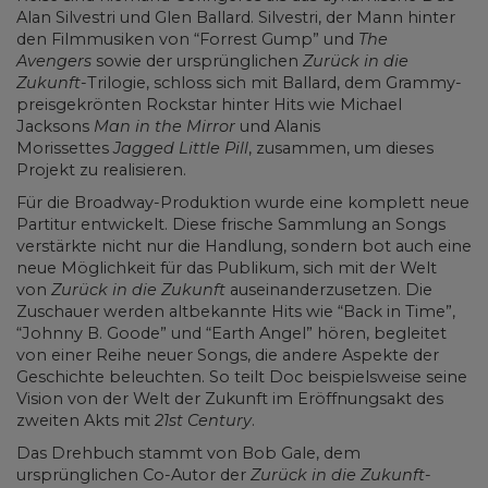
Alan Silvestri und Glen Ballard. Silvestri, der Mann hinter
den Filmmusiken von “Forrest Gump” und
The
Avengers
sowie der ursprünglichen
Zurück in die
Zukunft
-Trilogie, schloss sich mit Ballard, dem Grammy-
preisgekrönten Rockstar hinter Hits wie Michael
Jacksons
Man in the Mirror
und Alanis
Morissettes
Jagged Little Pill
, zusammen, um dieses
Projekt zu realisieren.
Für die Broadway-Produktion wurde eine komplett neue
Partitur entwickelt. Diese frische Sammlung an Songs
verstärkte nicht nur die Handlung, sondern bot auch eine
neue Möglichkeit für das Publikum, sich mit der Welt
von
Zurück in die Zukunft
auseinanderzusetzen. Die
Zuschauer werden altbekannte Hits wie “Back in Time”,
“Johnny B. Goode” und “Earth Angel” hören, begleitet
von einer Reihe neuer Songs, die andere Aspekte der
Geschichte beleuchten. So teilt Doc beispielsweise seine
Vision von der Welt der Zukunft im Eröffnungsakt des
zweiten Akts mit
21st Century
.
Das Drehbuch stammt von Bob Gale, dem
ursprünglichen Co-Autor der
Zurück in die Zukunft
-