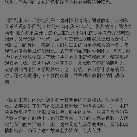
联系，而共同的文化记忆和经历往往会增强这种联系。
《回到未来》巧妙地利用了这种怀旧情绪，通过故事、人物和
音乐将观众带回到20世纪50年代和80年代。影片的情节围绕着
马蒂-麦克弗莱展开，这个上世纪八十年代的少年意外穿越时空
回到了父母的高中时代。这种时空错位既幽默又强烈地探讨了
代际之间的异同，唤起了人们对过去的简单和纯真的怀念，与
现代的复杂形成鲜明对比。从马蒂和布朗医生到比夫-坦南，影
片中的人物原型汲取了我们共同的文化记忆和经历，都能引起
观众的共鸣。影片的标志性音乐进一步增强了怀旧的吸引力。
改编后的百老汇音乐剧延续了这一传统，在向原作致敬的同
时，还对新歌进行了全新的诠释，并呈现出戏剧性的壮观场
面。
《回到未来》的永恒魅力在于其普遍的主题和贴近生活的人
物。故事探讨了时间的概念及其对我们生活的影响，这个永恒
的主题引起了几代观众的共鸣。剧中的人物，从勇于冒险的马
蒂到古怪的布朗博士，都可爱可亲，他们的人际关系和个人历
程与我们的生活如出一辙。这些元素与该剧的幽默、冒险和真
情相结合，确保了这个故事老少皆宜、引人入胜。