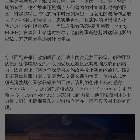
上映之初就引起了观众的共鸣，并一直延续至今。除了特定时
期的背景，这个故事还挖掘了人们普遍的对青春和过去的怀
念，对超越特定时代的简单时光的渴望。百老汇的改编作品放
大了这种怀旧的吸引力，忠实地再现了标志性的场景和人物，
唤起原电影的经典精神。当观众观看马蒂-麦克弗莱（Marty
McFly）在舞台上穿越时空时，他们将重新想起对这部电影的
记忆，并共同分享那份怀旧体验。
将《回到未来》改编成百老汇演出的决定并不轻率。创作团队
认识到这部电影经久不衰的受欢迎程度及其改编成戏剧的潜
力，因此踏上了将这个深受喜爱的故事搬上舞台的旅程。该剧
既要尊重原版电影，又要为观众带来新的惊喜，使得这成为一
项充满挑战但又收获颇丰的工作。该剧的创作者鲍勃·盖尔
（Bob Gale）、罗伯特·泽梅基斯（Robert Zemeckis）和约
翰·兰多（John Rando）深知怀旧的力量，他们试图利用这种
力量，同时也确保音乐剧能够独立存在，而不仅仅是电影的再
现。