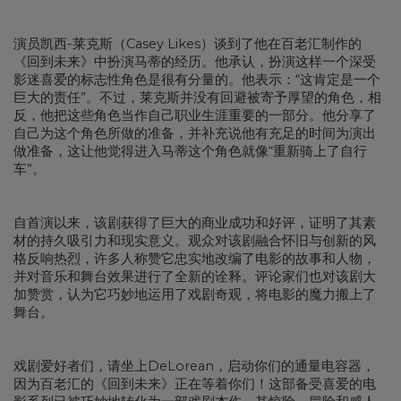
演员凯西-莱克斯（Casey Likes）谈到了他在百老汇制作的
《回到未来》中扮演马蒂的经历。他承认，扮演这样一个深受
影迷喜爱的标志性角色是很有分量的。他表示：“这肯定是一个
巨大的责任”。不过，莱克斯并没有回避被寄予厚望的角色，相
反，他把这些角色当作自己职业生涯重要的一部分。他分享了
自己为这个角色所做的准备，并补充说他有充足的时间为演出
做准备，这让他觉得进入马蒂这个角色就像“重新骑上了自行
车”。
自首演以来，该剧获得了巨大的商业成功和好评，证明了其素
材的持久吸引力和现实意义。观众对该剧融合怀旧与创新的风
格反响热烈，许多人称赞它忠实地改编了电影的故事和人物，
并对音乐和舞台效果进行了全新的诠释。评论家们也对该剧大
加赞赏，认为它巧妙地运用了戏剧奇观，将电影的魔力搬上了
舞台。
戏剧爱好者们，请坐上DeLorean，启动你们的通量电容器，
因为百老汇的《回到未来》正在等着你们！这部备受喜爱的电