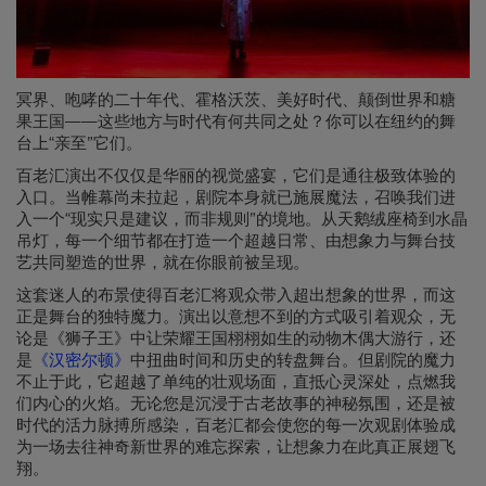
冥界、咆哮的二十年代、霍格沃茨、美好时代、颠倒世界和糖
果王国——这些地方与时代有何共同之处？你可以在纽约的舞
台上“亲至”它们。
百老汇演出不仅仅是华丽的视觉盛宴，它们是通往极致体验的
入口。当帷幕尚未拉起，剧院本身就已施展魔法，召唤我们进
入一个“现实只是建议，而非规则”的境地。从天鹅绒座椅到水晶
吊灯，每一个细节都在打造一个超越日常、由想象力与舞台技
艺共同塑造的世界，就在你眼前被呈现。
这套迷人的布景使得百老汇将观众带入超出想象的世界，而这
正是舞台的独特魔力。演出以意想不到的方式吸引着观众，无
论是《狮子王》中让荣耀王国栩栩如生的动物木偶大游行，还
是
《汉密尔顿》
中扭曲时间和历史的转盘舞台。但剧院的魔力
不止于此，它超越了单纯的壮观场面，直抵心灵深处，点燃我
们内心的火焰。无论您是沉浸于古老故事的神秘氛围，还是被
时代的活力脉搏所感染，百老汇都会使您的每一次观剧体验成
为一场去往神奇新世界的难忘探索，让想象力在此真正展翅飞
翔。