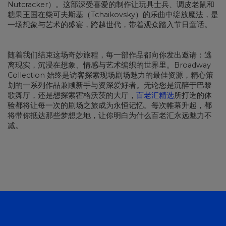
Nutcracker）。这部深受喜爱的制作让玩具士兵、调皮老鼠和
糖果王国在柴可夫斯基（Tchaikovsky）的乐曲中绽放魔法，是
一场想象与艺术的盛宴，跨越世代，带着观众踏入节日童话。
随着我们结束这场奇妙旅程，每一部作品都向你发出邀请：逃
离现实，沉浸在想象、情感与艺术编织的世界里。Broadway
Collection 始终是访客探索现场剧场魅力的最佳资源，精心策
划的一系列作品兼顾新手与资深爱好者。无论您是沉醉于巴黎
歌舞厅，还是想探索霍格沃茨的大厅，
百老汇精选
所打造的体
验都将让每一次的剧场之旅成为永恒记忆。每次帷幕升起，都
将带你抵达那些梦想之地，让你明白为什么百老汇永远魅力不
减。