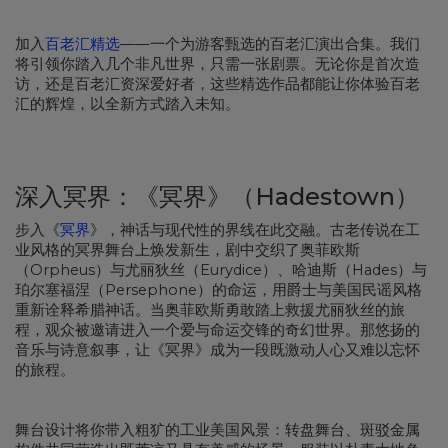
加入
百老汇精选
——一个为游客甄选的百老汇演出合集。我们
将引领你踏入几个非凡世界，只需一张剧票。无论你是首次造
访，还是百老汇资深爱好者，这些精选作品都能让你体验百老
汇的辉煌，以全新方式踏入未知。
深入冥界：《冥界》（Hadestown）
步入《
冥界
》，神话与现代性的界线在此交融。古老传说在工
业风格的冥界舞台上焕发新生，剧中交织了奥菲欧斯
（Orpheus）与尤丽狄丝（Eurydice）、哈迪斯（Hades）与
珀尔塞福涅（Persephone）的命运，用爵士与美国民谣风格
重新诠释希腊神话。当奥菲欧斯勇敢踏上救援尤丽狄丝的旅
程，观众被邀请进入一个爱与命运交锋的奇幻世界。那悠扬的
音乐与诗意叙事，让《冥界》成为一段既激动人心又难以忘怀
的旅程。
舞台设计将你带入粗犷的工业美国风景：转盘舞台、斑驳金属