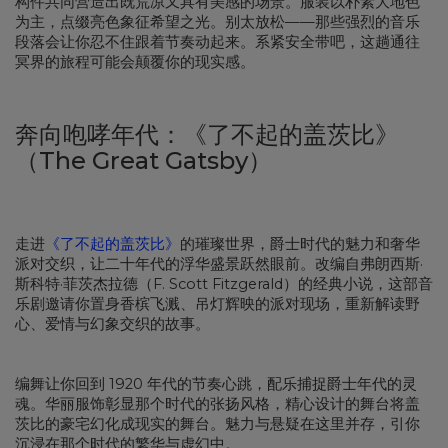
构件共同营造出既荒凉又具有美感的场景。服装以朴素大地色
为主，点缀亮色象征希望之光。别太放松——那些强烈的音乐
段落会让你忍不住跟着节奏动起来。系紧安全带吧，这趟通往
冥界的旅程可能会颠覆你的现实感。
奔向咆哮年代：《了不起的盖茨比》
（The Great Gatsby）
走进
《了不起的盖茨比》
的璀璨世界，爵士时代的魅力和奢华
派对交织，让二十年代的浮华盛景跃然眼前。改编自弗朗西斯·
斯科特·菲茨杰拉德（F. Scott Fitzgerald）的经典小说，这部音
乐剧邀请你置身香槟飞溅、吊灯辉映的派对现场，重新解读野
心、爱情与幻象交织的故事。
编舞让你回到 1920 年代的节奏心跳，配乐捕捉爵士年代的灵
魂。华丽服饰彰显那个时代的张扬风格，精心设计的舞台将盖
茨比的豪宅幻化成现实的舞台。魅力与悬疑在这里并存，引你
沉浸在那个时代的繁华与虚幻中。