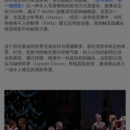
在印第安纳州霍金斯镇，有些隐秘正在酝酿。
《怪奇物语：第
一缕阴影》
以一种令人毛骨悚然的前传方式迎接你。故事设定
在1959年，揭示了 Netflix 剧集背后的神秘根源。克里尔一
家，尤其是少年亨利（Henry），经历一连串怪异事件，与同
样格格不入的帕蒂（Patty）建立起奇妙连接，渐渐触及隐藏在
镇里暗影中的秘密力量。
这个跌宕紧凑的世界充满反转与震撼舞美。获托尼奖®肯定的布
景、灯光、音效与特效共塑出经典气氛；扣人心弦的剧情让你
全程屏息。通过惊悚、情感与一丝超自然的融合，这部剧让现
实与颠倒世界（Upside Down）界线若隐若现，邀请观众踏入
一场令人难忘的戏剧奇遇。