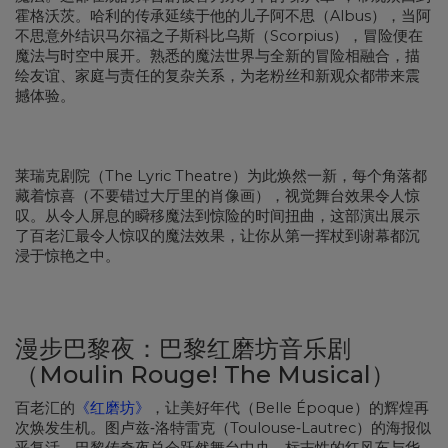
霍格沃茨。哈利的传承延续于他的儿子阿不思（Albus），当阿
不思意外结识马尔福之子斯科比乌斯（Scorpius），冒险便在
魔法与时空中展开。熟悉的魔法世界与全新的冒险相融合，描
绘友谊、家庭与责任的复杂关系，为老粉丝和新观众都带来震
撼体验。
莱瑞克剧院（The Lyric Theatre）为此焕然一新，每个角落都
藏着惊喜（不要错过大厅里的肖像画），视觉舞台效果令人惊
叹。从令人屏息的瞬移魔法到惊险的时间扭曲，这部演出展示
了百老汇最令人惊叹的魔法效果，让你从第一挥杖到谢幕都沉
浸于惊艳之中。
漫步巴黎夜：巴黎红磨坊音乐剧
（Moulin Rouge! The Musical）
百老汇的
《红磨坊》
，让美好年代（Belle Époque）的辉煌再
次焕发生机。图卢兹‑洛特雷克（Toulouse‑Lautrec）的海报似