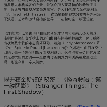
乎复活，巴黎传奇夜总会跃然舞台中央。标志性的红风车与华
丽象形大象构成梦幻布景，让观众踏入蒙马特的波希米亚世
界，康康舞与奢华演出激发感官。走入阿尔·赫希菲尔德剧院
（Al Hirschfeld Theatre），这场耀眼的视觉盛宴将带您沉浸
于浪漫、艺术和激情碰撞的世界——超越时空，颠覆想象。
《红磨坊》以复古华丽和现代音乐才华的大胆融合令人着迷。
该制作将流行音乐榜上的热门曲目与惊艳编舞融为一体，编织
出横跨数十载的难忘音乐画卷。诸如《Lady Marmalade》和
《You Spin Me Round (like a record)》的标志性曲目在空中
回响，每一个瞬间都散发着戏剧魅力。这是巴黎黄金时代发出
的无法抗拒的邀请——红磨坊传奇的魅力和诱惑在此生动重
现，璀璨夺目，令人沉醉。
揭开霍金斯镇的秘密：《怪奇物语：第
一缕阴影》（Stranger Things: The
First Shadow）