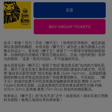
买票
BUY GROUP TICKETS
欢乐！刺激！活力！尽在《狮子王》！惊奇的艺术制作、难忘的旋
律以及激昂的舞蹈，令音乐剧《狮子王》成为史上最为震撼人心的
舞台作品之一。音乐剧《狮子王》讲述了一个希望与冒险的精彩故
事，以独特的方式撼动了数百万观众的心。正如《纽约时报》所评
论的那样，“这是一部无与伦比，不可超越的作品。”
迪士尼音乐剧《狮子王》斩获了包括“最佳音乐剧”在内的六项托尼
奖，展示了这支百老汇最受欢迎的创作团队满溢的天赋才华。托尼
奖“最佳音乐剧导演奖”得主朱丽•泰莫 (Julie Taymor)，运用剧院最
独特的舞台技术将这则流传甚广的故事重现舞台。不仅如此，《狮
子王》的成功也离不开托尼奖最佳编舞获得者加思•费根 (Garth
Fagan) 的杰出贡献，以及由曾获托尼奖的黄金搭档艾尔顿•约翰
(Elton John) 及蒂姆•莱斯 (Tim Rice) 所创作的精彩配乐。
快来加入《狮子王》的“生生不息”之中！就是现在！就在百老汇明斯
科夫剧院！每周八场演出等你来体验！