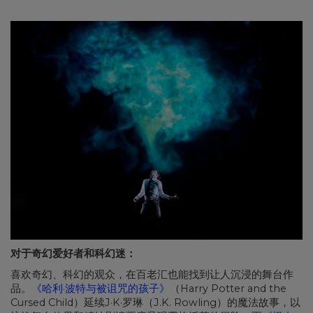
对于奇幻爱好者和科幻迷：
喜欢奇幻、科幻的观众，在百老汇也能找到让人沉浸的舞台作
品。
《哈利·波特与被诅咒的孩子》
（Harry Potter and the
Cursed Child）延续J·K·罗琳（J.K. Rowling）的魔法故事，以