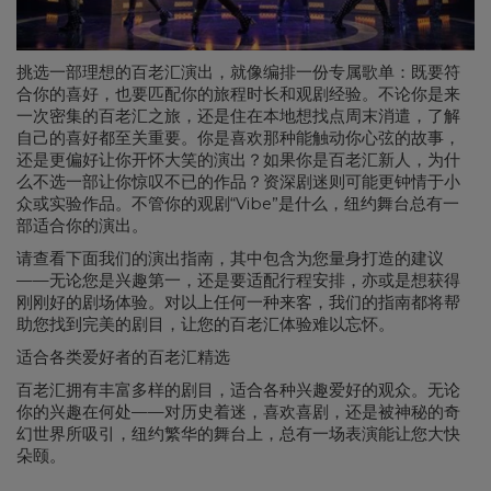
挑选一部理想的百老汇演出，就像编排一份专属歌单：既要符
合你的喜好，也要匹配你的旅程时长和观剧经验。不论你是来
一次密集的百老汇之旅，还是住在本地想找点周末消遣，了解
自己的喜好都至关重要。你是喜欢那种能触动你心弦的故事，
还是更偏好让你开怀大笑的演出？如果你是百老汇新人，为什
么不选一部让你惊叹不已的作品？资深剧迷则可能更钟情于小
众或实验作品。不管你的观剧“Vibe”是什么，纽约舞台总有一
部适合你的演出。
请查看下面我们的演出指南，其中包含为您量身打造的建议
——无论您是兴趣第一，还是要适配行程安排，亦或是想获得
刚刚好的剧场体验。对以上任何一种来客，我们的指南都将帮
助您找到完美的剧目，让您的百老汇体验难以忘怀。
适合各类爱好者的百老汇精选
百老汇拥有丰富多样的剧目，适合各种兴趣爱好的观众。无论
你的兴趣在何处——对历史着迷，喜欢喜剧，还是被神秘的奇
幻世界所吸引，纽约繁华的舞台上，总有一场表演能让您大快
朵颐。