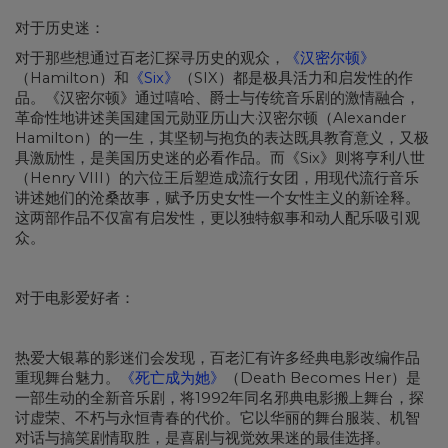
对于历史迷：
对于那些想通过百老汇探寻历史的观众，
《汉密尔顿》
（Hamilton）和
《Six》
（SIX）都是极具活力和启发性的作
品。《汉密尔顿》通过嘻哈、爵士与传统音乐剧的激情融合，
革命性地讲述美国建国元勋亚历山大·汉密尔顿（Alexander
Hamilton）的一生，其坚韧与抱负的表达既具教育意义，又极
具激励性，是美国历史迷的必看作品。而《Six》则将亨利八世
（Henry VIII）的六位王后塑造成流行女团，用现代流行音乐
讲述她们的沧桑故事，赋予历史女性一个女性主义的新诠释。
这两部作品不仅富有启发性，更以独特叙事和动人配乐吸引观
众。
对于电影爱好者：
热爱大银幕的影迷们会发现，百老汇有许多经典电影改编作品
重现舞台魅力。
《死亡成为她》
（Death Becomes Her）是
一部生动的全新音乐剧，将1992年同名邪典电影搬上舞台，探
讨虚荣、不朽与永恒青春的代价。它以华丽的舞台服装、机智
对话与搞笑剧情取胜，是喜剧与视觉效果迷的最佳选择。