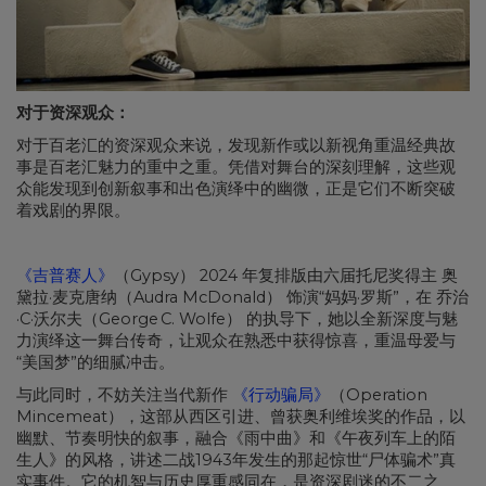
对于资深观众：
对于百老汇的资深观众来说，发现新作或以新视角重温经典故
事是百老汇魅力的重中之重。凭借对舞台的深刻理解，这些观
众能发现到创新叙事和出色演绎中的幽微，正是它们不断突破
着戏剧的界限。
《吉普赛人》
（Gypsy） 2024 年复排版由六届托尼奖得主 奥
黛拉·麦克唐纳（Audra McDonald） 饰演“妈妈·罗斯”，在 乔治
·C·沃尔夫（George C. Wolfe） 的执导下，她以全新深度与魅
力演绎这一舞台传奇，让观众在熟悉中获得惊喜，重温母爱与
“美国梦”的细腻冲击。
与此同时，不妨关注当代新作
《行动骗局》
（Operation
Mincemeat），这部从西区引进、曾获奥利维埃奖的作品，以
幽默、节奏明快的叙事，融合《雨中曲》和《午夜列车上的陌
生人》的风格，讲述二战1943年发生的那起惊世“尸体骗术”真
实事件。它的机智与历史厚重感同在，是资深剧迷的不二之