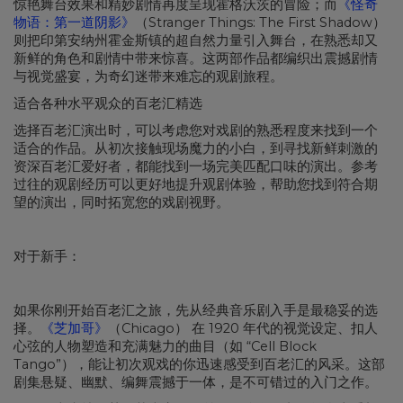
惊艳舞台效果和精妙剧情再度呈现霍格沃茨的冒险；而
《怪奇
物语：第一道阴影》
（Stranger Things: The First Shadow）
则把印第安纳州霍金斯镇的超自然力量引入舞台，在熟悉却又
新鲜的角色和剧情中带来惊喜。这两部作品都编织出震撼剧情
与视觉盛宴，为奇幻迷带来难忘的观剧旅程。
适合各种水平观众的百老汇精选
选择百老汇演出时，可以考虑您对戏剧的熟悉程度来找到一个
适合的作品。从初次接触现场魔力的小白，到寻找新鲜刺激的
资深百老汇爱好者，都能找到一场完美匹配口味的演出。参考
过往的观剧经历可以更好地提升观剧体验，帮助您找到符合期
望的演出，同时拓宽您的戏剧视野。
对于新手：
如果你刚开始百老汇之旅，先从经典音乐剧入手是最稳妥的选
择。
《芝加哥》
（Chicago） 在 1920 年代的视觉设定、扣人
心弦的人物塑造和充满魅力的曲目（如 “Cell Block
Tango”），能让初次观戏的你迅速感受到百老汇的风采。这部
剧集悬疑、幽默、编舞震撼于一体，是不可错过的入门之作。