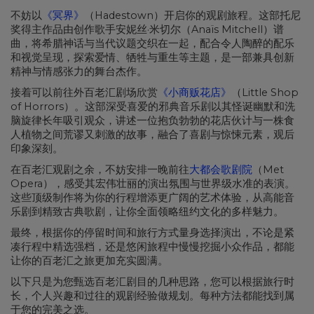
不妨以
《冥界》
（Hadestown）开启你的观剧旅程。这部托尼
奖得主作品由创作歌手安妮丝·米切尔（Anaïs Mitchell）谱
曲，将希腊神话与当代议题交织在一起，配合令人陶醉的配乐
和视觉呈现，探索爱情、牺牲与重生等主题，是一部兼具创新
精神与情感张力的舞台杰作。
接着可以前往外百老汇剧场欣赏
《小商贩花店》
（Little Shop
of Horrors）。这部深受喜爱的邪典音乐剧以其怪诞幽默和洗
脑旋律长年吸引观众，讲述一位抱负勃勃的花店伙计与一株食
人植物之间荒谬又刺激的故事，融合了喜剧与惊悚元素，观后
印象深刻。
在百老汇观剧之余，不妨安排一晚前往
大都会歌剧院
（Met
Opera），感受其宏伟壮丽的演出氛围与世界级水准的表演。
这些顶级制作将为你的行程增添更广阔的艺术体验，从高能音
乐剧到精致古典歌剧，让你全面领略纽约文化的多样魅力。
最终，根据你的停留时间和旅行方式量身选择演出，不论是紧
凑行程中精选强档，还是悠闲旅程中慢慢挖掘小众作品，都能
让你的百老汇之旅更加充实圆满。
以下只是为您甄选百老汇剧目的几种思路，您可以根据旅行时
长，个人兴趣和过往的观剧经验做规划。每种方法都能找到属
于您的完美之选。