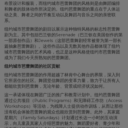
布景设计和服装，而纽约城市芭蕾舞团的风格则是由舞蹈编排
和舞者的肢体动作所决定的。纽约芭蕾舞团的重点在于人体运
动之美、舞者之间的节奏互动以及舞蹈与音乐之间的亲密联
系。
纽约城市芭蕾舞团的剧目以展示这种独特风格的标志性芭蕾舞
剧为主。其中包括巴兰钦的Serenade（巴兰钦在美国创作的第
一部原创作品）和Jewels（这部芭蕾舞剧经常被誉为第一部长
篇抽象芭蕾舞剧）。这些作品以及无数其他作品都体现了纽约
城市芭蕾舞团的艺术风格，也正是这种风格使纽约市芭蕾舞团
成为了我们今天所熟知的芭蕾舞团。
纽约城市芭蕾舞团的社区贡献
纽约城市芭蕾舞团的作用超越了林肯中心舞台的界限，深入到
它所居住的社区。舞团坚信舞蹈的变革力量，致力于让所有人
都能欣赏到芭蕾舞，无论年龄、背景或经济状况如何。
这一承诺体现在舞团广泛的推广和教育计划中。纽约芭蕾舞团
通过公共项目（Public Programs）和无障碍工作坊（Access
Workshops）等活动，为残障人士提供动作训练，从而让那些
没有机会体验芭蕾舞的观众也能欣赏到芭蕾舞。此外，其家庭
星期六 （Family Saturdays）计划通过长达一小时的互动演
示，向儿童及其家人介绍芭蕾的魅力。舞蹈爱好者、青少年和