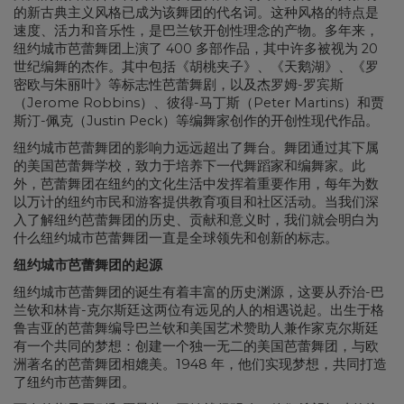
的新古典主义风格已成为该舞团的代名词。这种风格的特点是
速度、活力和音乐性，是巴兰钦开创性理念的产物。多年来，
纽约城市芭蕾舞团上演了 400 多部作品，其中许多被视为 20
世纪编舞的杰作。其中包括《胡桃夹子》、《天鹅湖》、《罗
密欧与朱丽叶》等标志性芭蕾舞剧，以及杰罗姆-罗宾斯
（Jerome Robbins）、彼得-马丁斯（Peter Martins）和贾
斯汀-佩克（Justin Peck）等编舞家创作的开创性现代作品。
纽约城市芭蕾舞团的影响力远远超出了舞台。舞团通过其下属
的美国芭蕾舞学校，致力于培养下一代舞蹈家和编舞家。此
外，芭蕾舞团在纽约的文化生活中发挥着重要作用，每年为数
以万计的纽约市民和游客提供教育项目和社区活动。当我们深
入了解纽约芭蕾舞团的历史、贡献和意义时，我们就会明白为
什么纽约城市芭蕾舞团一直是全球领先和创新的标志。
纽约城市芭蕾舞团的起源
纽约城市芭蕾舞团的诞生有着丰富的历史渊源，这要从乔治-巴
兰钦和林肯-克尔斯廷这两位有远见的人的相遇说起。出生于格
鲁吉亚的芭蕾舞编导巴兰钦和美国艺术赞助人兼作家克尔斯廷
有一个共同的梦想：创建一个独一无二的美国芭蕾舞团，与欧
洲著名的芭蕾舞团相媲美。1948 年，他们实现梦想，共同打造
了纽约市芭蕾舞团。