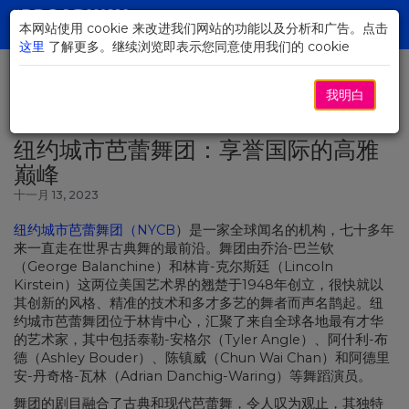
Skip
to
本网站使用 cookie 来改进我们网站的功能以及分析和广告。点击
Toggl
Main
这里
了解更多。继续浏览即表示您同意使用我们的 cookie
navig
Content
我明白
返回新闻
纽约城市芭蕾舞团：享誉国际的高雅
巅峰
十一月 13, 2023
纽约城市芭蕾舞团（NYCB
）是一家全球闻名的机构，七十多年
来一直走在世界古典舞的最前沿。舞团由乔治-巴兰钦
（George Balanchine）和林肯-克尔斯廷（Lincoln
Kirstein）这两位美国艺术界的翘楚于1948年创立，很快就以
其创新的风格、精准的技术和多才多艺的舞者而声名鹊起。纽
约城市芭蕾舞团位于林肯中心，汇聚了来自全球各地最有才华
的艺术家，其中包括泰勒-安格尔（Tyler Angle）、阿什利-布
德（Ashley Bouder）、陈镇威（Chun Wai Chan）和阿德里
安-丹奇格-瓦林（Adrian Danchig-Waring）等舞蹈演员。
舞团的剧目融合了古典和现代芭蕾舞，令人叹为观止，其独特