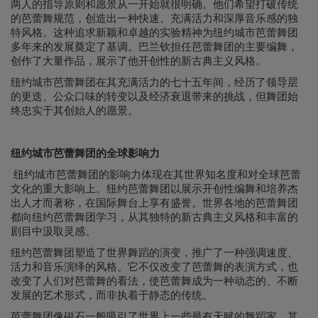
两人的指导原则和愿景从一开始就很明确。他们希望打破传统
的芭蕾舞规范，创造出一种快速、充满活力和深厚音乐感的独
特风格。这种追求新颖和卓越的实验精神为纽约城市芭蕾舞团
多年来的发展奠定了基调。巴兰钦担任芭蕾舞团的主要编舞，
创作了大量作品，展示了他开创性的新古典主义风格。
纽约城市芭蕾舞团在其充满活力的七十五年间，经历了领导层
的更迭、公众口味的转变以及经济衰退带来的挑战，但舞团始
终忠实于其创始人的愿景。
纽约城市芭蕾舞团的全球影响力
纽约城市芭蕾舞团的影响力体现在其世界知名度和对全球芭蕾
文化的重大影响上。纽约芭蕾舞团以展示开创性编舞和培养杰
出人才而著称，在国际舞台上享有盛誉。世界各地的芭蕾舞团
都向纽约芭蕾舞团学习，从其独特的新古典主义风格和丰富的
剧目中汲取灵感。
纽约芭蕾舞团塑造了世界舞蹈的演变，推广了一种强调速度、
活力和音乐演绎的风格。它不仅改变了芭蕾舞的表演方式，也
改变了人们对芭蕾舞的看法，使芭蕾舞成为一种动态的、不断
发展的艺术形式，而非执着于静态的传统。
芭蕾舞团像磁石一般吸引了世界上一些最有天赋的舞蹈家。其