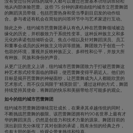
没有受过任何训练的成年人都可以通过芭蕾基本功培训班轻松
地从内部体验芭蕾。这些 75 分钟的课程由纽约城市立芭蕾舞团
的舞蹈演员带领，包括芭蕾热身和受当季剧目启发的动作组
合。参与者还有机会在简短的问答环节中与艺术家进行互动。
除此之外，纽约城市芭蕾舞团承认有色人种在芭蕾舞领域被边
缘化的历史，并积极致力于系统性变革。这种反种族主义和多
元化的承诺包括倾听会议、焦点小组以及针对舞蹈演员、员工
和董事会成员的反种族主义培训等措施。舞团致力于创造一个
包容的环境，重视并反映种族正义、多样性和公平，并放大所
有种族、民族和身份的声音。
从更广泛的意义上讲，纽约城市芭蕾舞团致力于打破芭蕾舞这
种艺术形式经常面临的障碍，使芭蕾舞变得平易近人。他们的
目标是揭开芭蕾舞的神秘面纱，让芭蕾舞成为人人都能欣赏的
艺术形式，而不仅仅局限于“精英阶层”。通过这样的方式，舞团
持续坚持其使命，将舞蹈的快乐和美丽带给尽可能多的观众。
如今的纽约城市芭蕾舞团
纽约城市芭蕾舞团继续茁壮成长，在秉承其卓越传统的同时，
不断挑战芭蕾舞的极限。该芭蕾舞团拥有约90名世界上最有才
华的舞蹈演员，仍然是创造力和技术力量的源泉。舞团目前的
演出剧目充分体现了其对创新的承诺，既有永恒的经典之作，
也有大胆的新作，给观众带来挑战和惊喜。