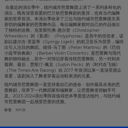
在最近的演出季中，纽约城市芭蕾舞团上演了一系列多样化的
演出，既有深受喜爱的巴兰钦芭蕾舞剧的复排，也有当代编舞
家的世界首演。本演出季收录了三位与纽约城市芭蕾舞团关系
密切的编舞家的芭蕾舞作品，每位编舞家都对自己的作品做出
了独特的诠释。克里斯托弗-惠尔登（Christopher
Wheeldon）的《复调》（Polyphonia）是其中的佼佼者，该
剧以捷尔吉-里盖蒂（György Ligeti）的前卫音乐为背景，编排
出引人注目的舞蹈。彼得-马丁斯（Peter Martins）的《巴伯
小提琴协奏曲》（Barber Violin Concerto）是芭蕾舞与现代
舞的独特融合，其中一对情侣穿着传统芭蕾舞鞋，另一对则赤
着脚。最后，贾斯汀-佩克（Justin Peck）的《时代在飞驰》
（The Times Are Racing）自 2017 年首演以来一直深受观众
喜爱，该剧加入了舞者穿着运动鞋表演的元素。
纽约城市芭蕾舞团一直坚持着自己的使命：创作最高水准的芭
蕾舞剧，培养下一代舞蹈家和编舞家，让芭蕾舞变得触手可
及。2023-2024演出季阵容值得您本季度造访纽约，与纽约城
市芭蕾舞团一起感受芭蕾的优雅。
标签:
NYCB