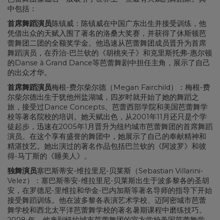
中包括：
首席舞蹈演员
陈镇威：陈镇威在中国广东出生并接受训练，他
凭借出众的天赋入围了著名的洛桑大奖赛，并获得了休斯顿芭
蕾舞团二团的全额奖学金。他迅速从芭蕾舞团成员晋升为首席
舞蹈演员，在乔治-巴兰钦的《胡桃夹子》和克里斯托弗-惠尔顿
的Danse à Grand Dance等芭蕾舞剧中担任主角，展示了自己
的出众才华。
首席舞蹈演员
梅根-费尔柴尔德（Megan Fairchild）：梅根-费
尔柴尔德出生于犹他州盐湖城，四岁时就开始了她的舞蹈之
旅，接受过Dance Concepts、芭蕾西部学院和美国芭蕾舞学
校等著名院校的培训。她天赋出色，从2001年11月还只是个学
徒起步，迅速在2005年1月晋升为纽约城市芭蕾舞团的首席舞蹈
演员。在这个享有盛誉的舞团中，她展示了自己的奉献精神和
精湛技艺。她出演过的著名作品包括巴兰钦的《阿波罗》和彼
得-马丁斯的《睡美人》。
独舞演员
塞巴斯蒂安-维拉里尼-贝莱斯（Sebastian Villarini-
Velez）：塞巴斯蒂安-维拉里尼-贝莱斯出生于波多黎各的圣胡
安，在罗德尼-里维拉和华金-巴内加斯等著名导师的指导下开始
接受舞蹈训练。他在波多黎各表演艺术学校、迈阿密城市芭蕾
舞学校和西北太平洋芭蕾舞学校的著名暑期课程中磨练技巧。