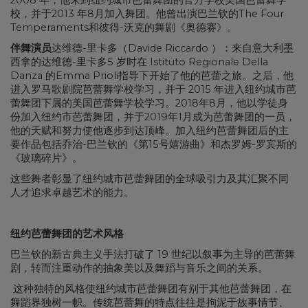
2008 年，他来到纽约城市芭蕾舞团的官方学校美国芭蕾舞学
校，并于2013 年8月加入舞团。他曾出演巴兰钦的The Four
Temperaments和彼得-沃克的舞剧《奥德赛》。
伴舞演员
达维德-里卡多（Davide Riccardo ）：来自意大利墨
西拿的达维德-里卡多5 岁时在 Istituto Regionale Della
Danza 的Emma Prioli指导下开始了他的芭蕾之旅。之后，他
进入罗马歌剧院芭蕾舞学校学习，并于 2015 年进入纽约城市芭
蕾舞团下属的美国芭蕾舞学校学习。2018年8月，他以学徒身
份加入纽约市芭蕾舞团，并于2019年1月成为芭蕾舞团的一员，
他的天赋和努力使他逐步到达顶峰。加入纽约芭蕾舞团后的主
要作品包括乔治-巴兰钦的《第15号嬉游曲》和杰罗姆-罗宾斯的
《玻璃碎片》。
这些舞者彰显了纽约城市芭蕾舞团的全球吸引力及其汇聚不同
人才追求卓越艺术的能力。
纽约芭蕾舞团的艺术风格
巴兰钦的新古典主义手法打破了 19 世纪以叙事为主导的芭蕾舞
剧，转而注重动作的抽象美以及舞蹈与音乐之间的关系。
这种独特的风格使纽约城市芭蕾舞团有别于其他芭蕾舞团，在
舞蹈界独树一帜。传统芭蕾舞的特点往往是拘泥于故事情节、